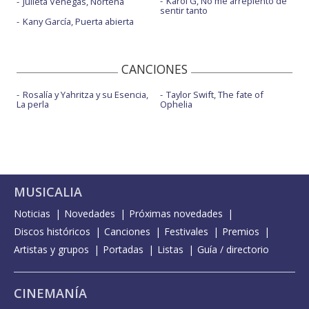
Karol G, No me arrepiento de
Julieta Venegas, Norteña
sentir tanto
Kany García, Puerta abierta
CANCIONES
Rosalía y Yahritza y su Esencia,
Taylor Swift, The fate of
La perla
Ophelia
MUSICALIA
Noticias
Novedades
Próximas novedades
Discos históricos
Canciones
Festivales
Premios
Artistas y grupos
Portadas
Listas
Guía / directorio
CINEMANÍA