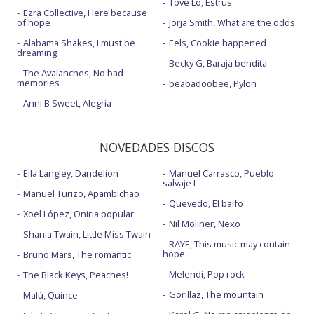
Tove Lo, Estrus
Ezra Collective, Here because
of hope
Jorja Smith, What are the odds
Alabama Shakes, I must be
Eels, Cookie happened
dreaming
Becky G, Baraja bendita
The Avalanches, No bad
memories
beabadoobee, Pylon
Anni B Sweet, Alegría
NOVEDADES DISCOS
Ella Langley, Dandelion
Manuel Carrasco, Pueblo
salvaje I
Manuel Turizo, Apambichao
Quevedo, El baifo
Xoel López, Oniria popular
Nil Moliner, Nexo
Shania Twain, Little Miss Twain
RAYE, This music may contain
hope.
Bruno Mars, The romantic
Melendi, Pop rock
The Black Keys, Peaches!
Gorillaz, The mountain
Malú, Quince