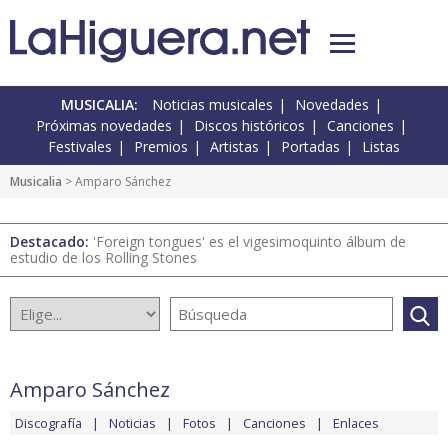
MUSICALIA:
Noticias musicales
Novedades
Próximas novedades
Discos históricos
Canciones
Festivales
Premios
Artistas
Portadas
Listas
Musicalia
> Amparo Sánchez
Destacado:
'Foreign tongues' es el vigesimoquinto álbum de
estudio de los Rolling Stones
Amparo Sánchez
Discografía
Noticias
Fotos
Canciones
Enlaces