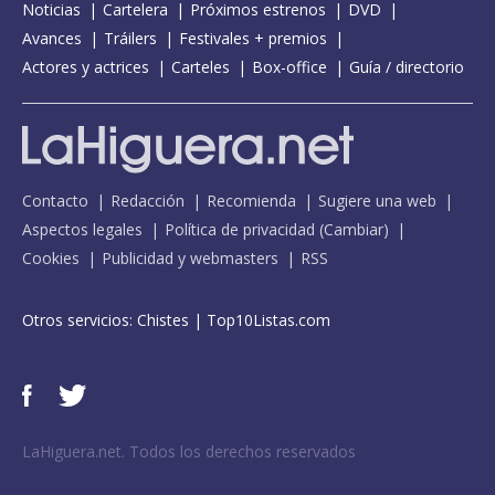
Noticias
Cartelera
Próximos estrenos
DVD
Avances
Tráilers
Festivales + premios
Actores y actrices
Carteles
Box-office
Guía / directorio
Contacto
Redacción
Recomienda
Sugiere una web
Aspectos legales
Política de privacidad
(
Cambiar
)
Cookies
Publicidad y webmasters
RSS
Otros servicios:
Chistes
|
Top10Listas.com
LaHiguera.net. Todos los derechos reservados