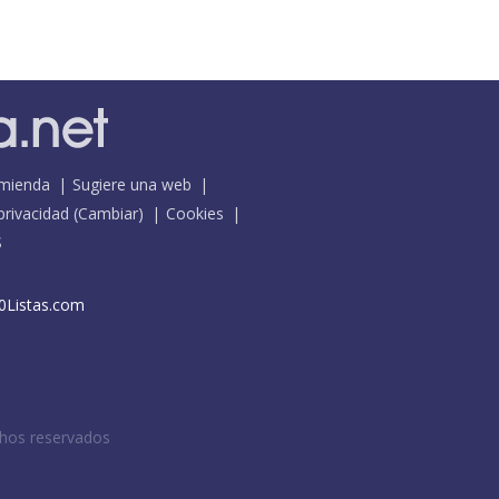
mienda
Sugiere una web
 privacidad
(
Cambiar
)
Cookies
S
0Listas.com
chos reservados