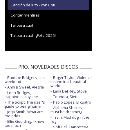
Canción de luto - con Coti
Contar mentiras
Tal para cual
Tal para cual - ¡Feliz 2025!
PRO. NOVEDADES DISCOS
Phoebe Bridgers, Lost
Roger Taylor, Violence
weekend
insane in a beautiful
world
Anni B Sweet, Alegría
Lana Del Rey, Stove
Leon Bridges,
Happiness anytime
Toundra, Siete
The Script, The user's
Pablo López, El cuatro
guide to being human
Alabama Shakes, I
Jorja Smith, What are
must be dreaming
the odds
Train, Mad dog in the
Ellie Goulding, I know
fog
too much
Soft Cell, Danceteria