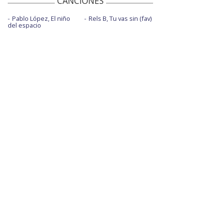
CANCIONES
Pablo López, El niño
Rels B, Tu vas sin (fav)
del espacio