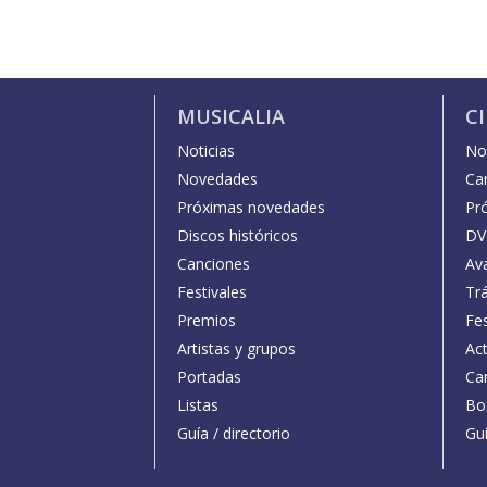
MUSICALIA
C
Noticias
Not
Novedades
Car
Próximas novedades
Pr
Discos históricos
DV
Canciones
Av
Festivales
Trá
Premios
Fe
Artistas y grupos
Act
Portadas
Car
Listas
Bo
Guía / directorio
Guí