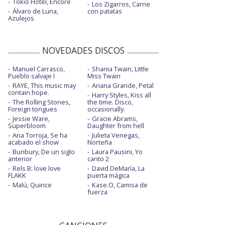
Tokio Hotel, Encore
Los Zigarros, Carne
Álvaro de Luna,
con patatas
Azulejos
NOVEDADES DISCOS
Manuel Carrasco,
Shania Twain, Little
Pueblo salvaje I
Miss Twain
RAYE, This music may
Ariana Grande, Petal
contain hope.
Harry Styles, Kiss all
The Rolling Stones,
the time. Disco,
Foreign tongues
occasionally.
Jessie Ware,
Gracie Abrams,
Superbloom
Daughter from hell
Ana Torroja, Se ha
Julieta Venegas,
acabado el show
Norteña
Bunbury, De un siglo
Laura Pausini, Yo
anterior
canto 2
Rels B: love love
David DeMaría, La
FLAKK
puerta mágica
Malú, Quince
Kase.O, Camisa de
fuerza