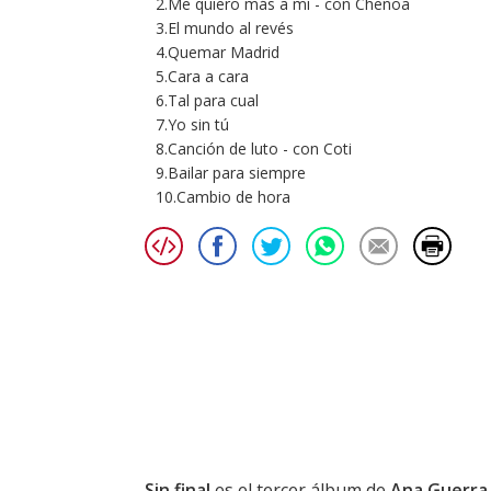
2.Me quiero más a mí - con Chenoa
3.El mundo al revés
4.Quemar Madrid
5.Cara a cara
6.Tal para cual
7.Yo sin tú
8.Canción de luto - con Coti
9.Bailar para siempre
10.Cambio de hora
Sin final
es el tercer álbum de
Ana Guerra