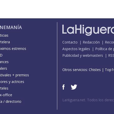
INEMANÍA
icias
telera
Contacto
Redacción
Reco
óximos estrenos
Aspectos legales
Política de
D
Publicidad y webmasters
RS
ances
ilers
Otros servicios:
Chistes
|
Top1
stivales + premios
ores y actrices
teles
x-office
LaHiguera.net. Todos los dere
a / directorio