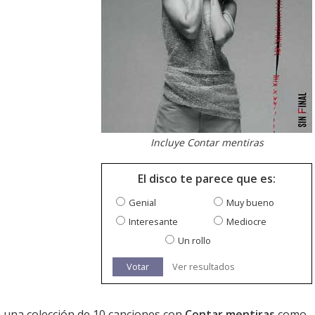
Incluye Contar mentiras
El disco te parece que es:
Genial
Muy bueno
Interesante
Mediocre
Un rollo
Votar
Ver resultados
, una colección de 10 canciones con
Contar mentiras
como