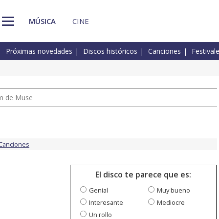
MÚSICA
CINE
Próximas novedades
Discos históricos
Canciones
Festival
um de Muse
Canciones
El disco te parece que es:
Genial
Muy bueno
Interesante
Mediocre
Un rollo