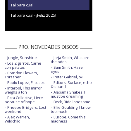
Tal para cual
Tal para cual - ¡Feliz 2025!
PRO. NOVEDADES DISCOS
Jungle, Sunshine
Jorja Smith, What are
the odds
Los Zigarros, Carne
con patatas
Sam Smith, Hazel
eyes
Brandon Flowers,
Thrasher
Peter Gabriel, o/i
Pablo López, El cuatro
Editors, Surface, echo
& sound
Interpol, This mirror
weighs a ton
Alabama Shakes, I
must be dreaming
Ezra Collective, Here
because of hope
Beck, Ride lonesome
Phoebe Bridgers, Lost
Ellie Goulding, I know
weekend
too much
Alex Warren,
Europe, Come this
Wildchild
madness