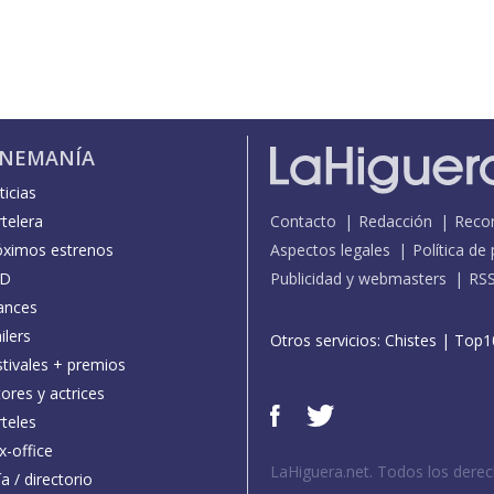
INEMANÍA
icias
telera
Contacto
Redacción
Reco
óximos estrenos
Aspectos legales
Política de
D
Publicidad y webmasters
RS
ances
ilers
Otros servicios:
Chistes
|
Top1
stivales + premios
ores y actrices
teles
x-office
LaHiguera.net. Todos los dere
a / directorio