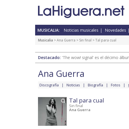
MUSICALIA:
Noticias musicales
Novedades
Musicalia
>
Ana Guerra
>
Sin final
> Tal para cual
Destacado:
'The wow! signal' es el décimo álb
Ana Guerra
Discografía
Noticias
Biografía
Fotos
Tal para cual
Sin final
Ana Guerra