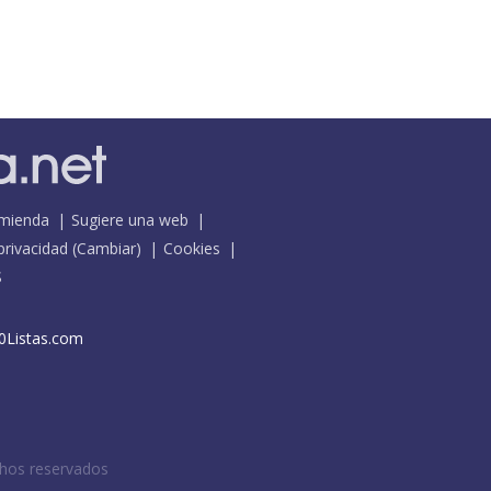
mienda
Sugiere una web
 privacidad
(
Cambiar
)
Cookies
S
0Listas.com
chos reservados