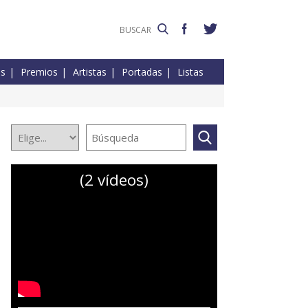
es
Premios
Artistas
Portadas
Listas
(2 vídeos)