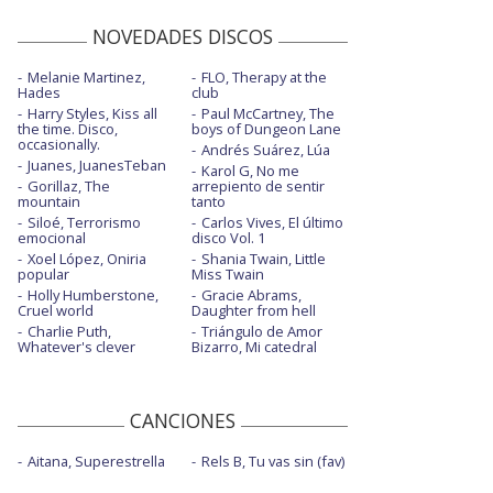
NOVEDADES DISCOS
Melanie Martinez,
FLO, Therapy at the
Hades
club
Harry Styles, Kiss all
Paul McCartney, The
the time. Disco,
boys of Dungeon Lane
occasionally.
Andrés Suárez, Lúa
Juanes, JuanesTeban
Karol G, No me
Gorillaz, The
arrepiento de sentir
mountain
tanto
Siloé, Terrorismo
Carlos Vives, El último
emocional
disco Vol. 1
Xoel López, Oniria
Shania Twain, Little
popular
Miss Twain
Holly Humberstone,
Gracie Abrams,
Cruel world
Daughter from hell
Charlie Puth,
Triángulo de Amor
Whatever's clever
Bizarro, Mi catedral
CANCIONES
Aitana, Superestrella
Rels B, Tu vas sin (fav)