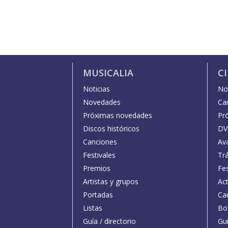
MUSICALIA
C
Noticias
Not
Novedades
Car
Próximas novedades
Pr
Discos históricos
DV
Canciones
Av
Festivales
Trá
Premios
Fe
Artistas y grupos
Act
Portadas
Car
Listas
Bo
Guía / directorio
Guí