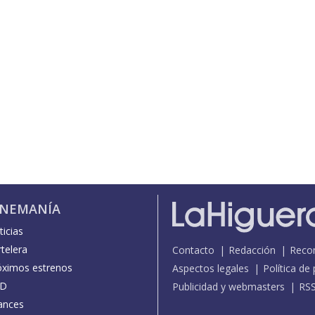
INEMANÍA
icias
telera
Contacto
Redacción
Reco
óximos estrenos
Aspectos legales
Política de
D
Publicidad y webmasters
RS
ances