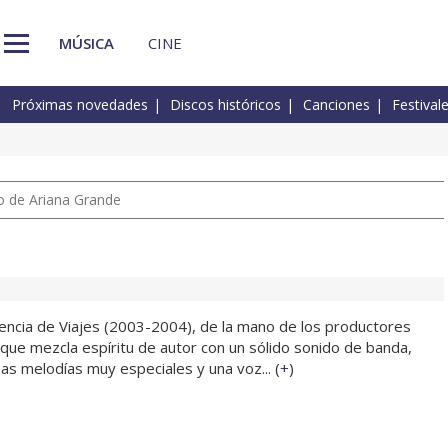
MÚSICA
CINE
Próximas novedades
Discos históricos
Canciones
Festival
io de Ariana Grande
encia de Viajes (2003-2004), de la mano de los productores
 que mezcla espíritu de autor con un sólido sonido de banda,
as melodías muy especiales y una voz... (
+
)