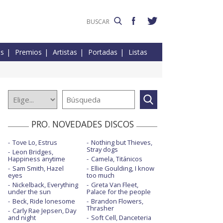
es
Premios
Artistas
Portadas
Listas
PRO. NOVEDADES DISCOS
Tove Lo, Estrus
Nothing but Thieves,
Stray dogs
Leon Bridges,
Happiness anytime
Camela, Titánicos
Sam Smith, Hazel
Ellie Goulding, I know
eyes
too much
Nickelback, Everything
Greta Van Fleet,
under the sun
Palace for the people
Beck, Ride lonesome
Brandon Flowers,
Thrasher
Carly Rae Jepsen, Day
and night
Soft Cell, Danceteria