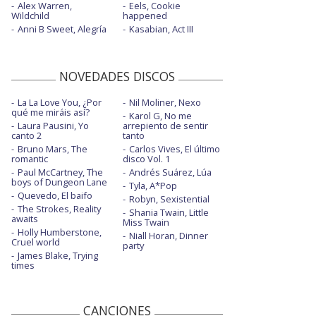
Alex Warren,
Eels, Cookie
Wildchild
happened
Anni B Sweet, Alegría
Kasabian, Act III
NOVEDADES DISCOS
La La Love You, ¿Por
Nil Moliner, Nexo
qué me miráis así?
Karol G, No me
Laura Pausini, Yo
arrepiento de sentir
canto 2
tanto
Bruno Mars, The
Carlos Vives, El último
romantic
disco Vol. 1
Paul McCartney, The
Andrés Suárez, Lúa
boys of Dungeon Lane
Tyla, A*Pop
Quevedo, El baifo
Robyn, Sexistential
The Strokes, Reality
Shania Twain, Little
awaits
Miss Twain
Holly Humberstone,
Niall Horan, Dinner
Cruel world
party
James Blake, Trying
times
CANCIONES