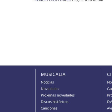
MUSICALIA
C
Noticias
Not
Novedades
Car
Próximas novedades
Pr
Discos históricos
DV
Canciones
Av