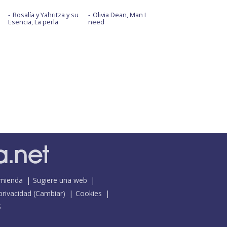
Rosalía y Yahritza y su
Olivia Dean, Man I
Esencia, La perla
need
mienda
Sugiere una web
 privacidad
(
Cambiar
)
Cookies
S