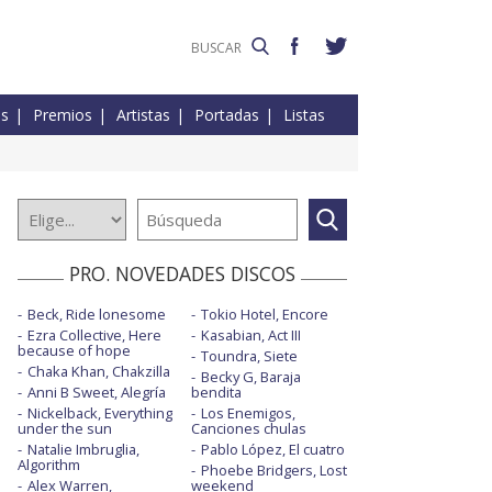
es
Premios
Artistas
Portadas
Listas
PRO. NOVEDADES DISCOS
Beck, Ride lonesome
Tokio Hotel, Encore
Ezra Collective, Here
Kasabian, Act III
because of hope
Toundra, Siete
Chaka Khan, Chakzilla
Becky G, Baraja
Anni B Sweet, Alegría
bendita
Nickelback, Everything
Los Enemigos,
under the sun
Canciones chulas
Natalie Imbruglia,
Pablo López, El cuatro
Algorithm
Phoebe Bridgers, Lost
Alex Warren,
weekend