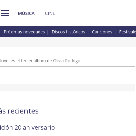
MÚSICA
CINE
Próximas novedades
Discos históricos
Canciones
Festival
 love' es el tercer álbum de Olivia Rodrigo
ás recientes
ición 20 aniversario