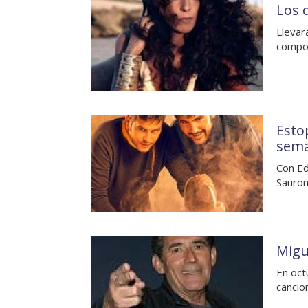
Los 
Llevará
compos
Estop
sem
Con Ed
Saurom
Migu
En oct
cancio