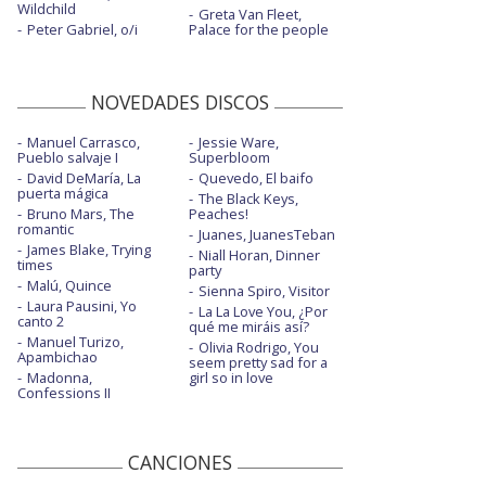
Wildchild
Greta Van Fleet,
Peter Gabriel, o/i
Palace for the people
NOVEDADES DISCOS
Manuel Carrasco,
Jessie Ware,
Pueblo salvaje I
Superbloom
David DeMaría, La
Quevedo, El baifo
puerta mágica
The Black Keys,
Bruno Mars, The
Peaches!
romantic
Juanes, JuanesTeban
James Blake, Trying
Niall Horan, Dinner
times
party
Malú, Quince
Sienna Spiro, Visitor
Laura Pausini, Yo
La La Love You, ¿Por
canto 2
qué me miráis así?
Manuel Turizo,
Olivia Rodrigo, You
Apambichao
seem pretty sad for a
Madonna,
girl so in love
Confessions II
CANCIONES