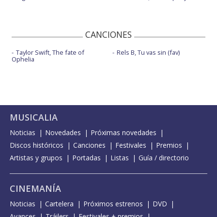
CANCIONES
Taylor Swift, The fate of
Rels B, Tu vas sin (fav)
Ophelia
MUSICALIA
Noticias
Novedades
Próximas novedades
Discos históricos
Canciones
Festivales
Premios
Artistas y grupos
Portadas
Listas
Guía / directorio
CINEMANÍA
Noticias
Cartelera
Próximos estrenos
DVD
Avances
Tráilers
Festivales + premios