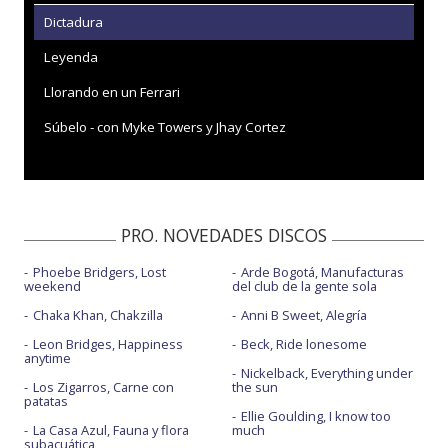
Dictadura
Leyenda
Llorando en un Ferrari
Súbelo - con Myke Towers y Jhay Cortez
PRO. NOVEDADES DISCOS
Phoebe Bridgers, Lost
Arde Bogotá, Manufacturas
weekend
del club de la gente sola
Chaka Khan, Chakzilla
Anni B Sweet, Alegría
Leon Bridges, Happiness
Beck, Ride lonesome
anytime
Nickelback, Everything under
Los Zigarros, Carne con
the sun
patatas
Ellie Goulding, I know too
La Casa Azul, Fauna y flora
much
subacuática