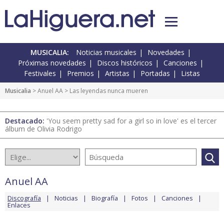
MUSICALIA:
Noticias musicales
Novedades
Próximas novedades
Discos históricos
Canciones
Festivales
Premios
Artistas
Portadas
Listas
Musicalia
>
Anuel AA
> Las leyendas nunca mueren
Destacado:
'You seem pretty sad for a girl so in love' es el tercer
álbum de Olivia Rodrigo
Anuel AA
Discografía
Noticias
Biografía
Fotos
Canciones
Enlaces