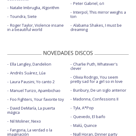
Peter Gabriel, o/i
Natalie Imbruglia, Algorithm
Interpol, This mirror weighs a
Toundra, Siete
ton
Roger Taylor, Violence insane
Alabama Shakes, I must be
in a beautiful world
dreaming
NOVEDADES DISCOS
Ella Langley, Dandelion
Charlie Puth, Whatever's
clever
Andrés Suárez, Lúa
Olivia Rodrigo, You seem
pretty sad for a girl so in love
Laura Pausini, Yo canto 2
Bunbury, De un siglo anterior
Manuel Turizo, Apambichao
Madonna, Confessions II
Foo Fighters, Your favorite toy
Tyla, A*Pop
David DeMaría, La puerta
mágica
Quevedo, El baifo
Nil Moliner, Nexo
Malú, Quince
Fangoria, La verdad o la
imaginación
Niall Horan, Dinner party