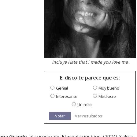
Incluye Hate that i made you love me
El disco te parece que es:
Genial
Muy bueno
Interesante
Mediocre
Un rollo
Votar
Ver resultados
iana Grande
, el sucesor de '
Eternal sunshine
' (2024). Sale a