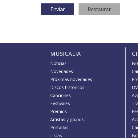
MUSICALIA
C
Noticias
Not
Novedades
Car
Próximas novedades
Pr
Discos históricos
DV
Canciones
Av
Festivales
Trá
Premios
Fe
Artistas y grupos
Act
Portadas
Car
Listas
Bo