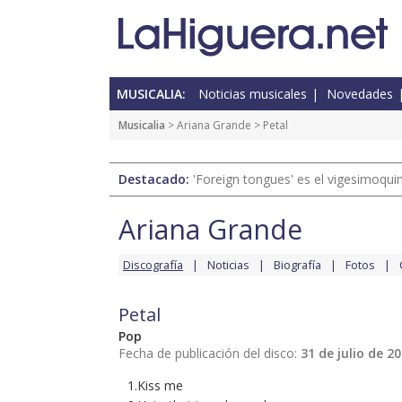
MUSICALIA:
Noticias musicales
Novedades
Musicalia
>
Ariana Grande
> Petal
Destacado:
'Foreign tongues' es el vigesimoqui
Ariana Grande
Discografía
Noticias
Biografía
Fotos
Petal
Pop
Fecha de publicación del disco:
31 de julio de 2
1.Kiss me