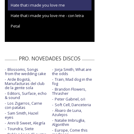
Hate that i made you love me
Hate that i made you love me - con letra
Petal
PRO. NOVEDADES DISCOS
Blossoms, Songs
Jorja Smith, What are
from the wedding cake
the odds
Arde Bogotá,
Train, Mad dog in the
Manufacturas del club
fog
de la gente sola
Brandon Flowers,
Editors, Surface, echo
Thrasher
& sound
Peter Gabriel, o/i
Los Zigarros, Carne
Soft Cell, Danceteria
con patatas
Álvaro de Luna,
Sam Smith, Hazel
Azulejos
eyes
Natalie Imbruglia,
Anni B Sweet, Alegría
Algorithm
Toundra, Siete
Europe, Come this