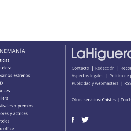
INEMANÍA
icias
telera
Contacto
Redacción
Reco
óximos estrenos
Aspectos legales
Política de
D
Publicidad y webmasters
RS
ances
ilers
Otros servicios:
Chistes
|
Top1
stivales + premios
ores y actrices
teles
x-office