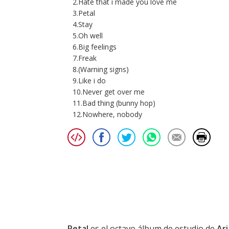
2.Hate that i made you love me
3.Petal
4.Stay
5.Oh well
6.Big feelings
7.Freak
8.(Warning signs)
9.Like i do
10.Never get over me
11.Bad thing (bunny hop)
12.Nowhere, nobody
Petal
es el octavo álbum de estudio de
Ar