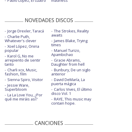
Pablo López, El cuatro
madness
NOVEDADES DISCOS
Jorge Drexler, Taracá
The Strokes, Reality
awaits
Charlie Puth,
Whatever's clever
James Blake, Trying
times
Xoel López, Oniria
popular
Manuel Turizo,
Apambichao
Karol G, No me
arrepiento de sentir
Gracie Abrams,
tanto
Daughter from hell
Charli xcx, Music,
Bunbury, De un siglo
fashion, film
anterior
Sienna Spiro, Visitor
David DeMaría, La
puerta mágica
Jessie Ware,
Superbloom
Carlos Vives, El último
disco Vol. 1
La La Love You, ¿Por
qué me miráis así?
RAYE, This music may
contain hope.
CANCIONES