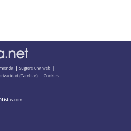
mienda
Sugiere una web
 privacidad
(
Cambiar
)
Cookies
S
0Listas.com