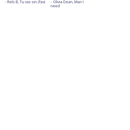
Rels B, Tu vas sin (fav)
Olivia Dean, Man I
need