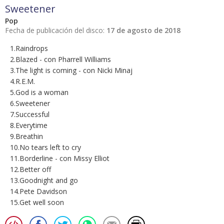
Sweetener
Pop
Fecha de publicación del disco:
17 de agosto de 2018
1.Raindrops
2.Blazed - con Pharrell Williams
3.The light is coming - con Nicki Minaj
4.R.E.M.
5.God is a woman
6.Sweetener
7.Successful
8.Everytime
9.Breathin
10.No tears left to cry
11.Borderline - con Missy Elliot
12.Better off
13.Goodnight and go
14.Pete Davidson
15.Get well soon