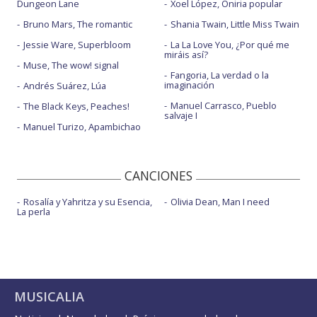
Dungeon Lane
Xoel López, Oniria popular
Bruno Mars, The romantic
Shania Twain, Little Miss Twain
Jessie Ware, Superbloom
La La Love You, ¿Por qué me
miráis así?
Muse, The wow! signal
Fangoria, La verdad o la
imaginación
Andrés Suárez, Lúa
Manuel Carrasco, Pueblo
The Black Keys, Peaches!
salvaje I
Manuel Turizo, Apambichao
CANCIONES
Rosalía y Yahritza y su Esencia,
Olivia Dean, Man I need
La perla
MUSICALIA