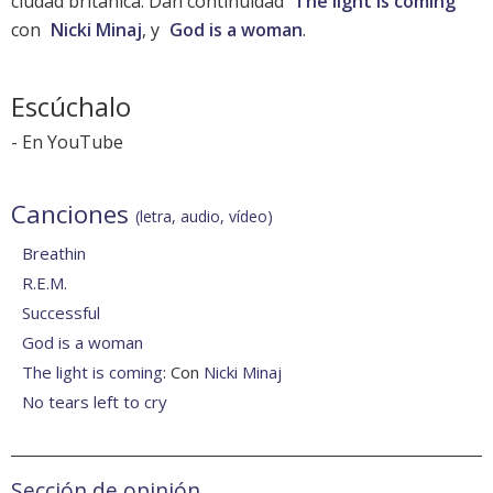
ciudad británica. Dan continuidad
The light is coming
con
Nicki Minaj
, y
God is a woman
.
Escúchalo
-
En YouTube
Canciones
(letra, audio, vídeo)
Breathin
R.E.M.
Successful
God is a woman
The light is coming
: Con
Nicki Minaj
No tears left to cry
Sección de opinión