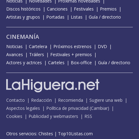
Noticias
Novedades
Próximas novedades
Discos históricos
Canciones
Festivales
Premios
Artistas y grupos
Portadas
Listas
Guía / directorio
CINEMANÍA
Noticias
Cartelera
Próximos estrenos
DVD
Avances
Tráilers
Festivales + premios
Actores y actrices
Carteles
Box-office
Guía / directorio
Contacto
Redacción
Recomienda
Sugiere una web
Aspectos legales
Política de privacidad
(
Cambiar
)
Cookies
Publicidad y webmasters
RSS
Otros servicios:
Chistes
|
Top10Listas.com