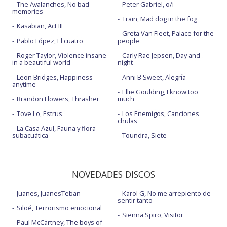
The Avalanches, No bad
Peter Gabriel, o/i
R.E.M. - BBC Radio 1 Live Lounge
memories
Train, Mad dog in the fog
The light is coming - con Nicki Minaj
Kasabian, Act III
Greta Van Fleet, Palace for the
Pablo López, El cuatro
people
Roger Taylor, Violence insane
Carly Rae Jepsen, Day and
in a beautiful world
night
Leon Bridges, Happiness
Anni B Sweet, Alegría
anytime
Ellie Goulding, I know too
Brandon Flowers, Thrasher
much
Tove Lo, Estrus
Los Enemigos, Canciones
chulas
La Casa Azul, Fauna y flora
subacuática
Toundra, Siete
NOVEDADES DISCOS
Juanes, JuanesTeban
Karol G, No me arrepiento de
sentir tanto
Siloé, Terrorismo emocional
Sienna Spiro, Visitor
Paul McCartney, The boys of