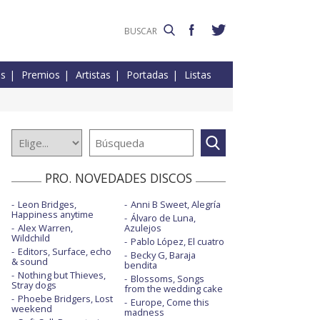
es
Premios
Artistas
Portadas
Listas
PRO. NOVEDADES DISCOS
Leon Bridges,
Anni B Sweet, Alegría
Happiness anytime
Álvaro de Luna,
Alex Warren,
Azulejos
Wildchild
Pablo López, El cuatro
Editors, Surface, echo
Becky G, Baraja
& sound
bendita
Nothing but Thieves,
Blossoms, Songs
Stray dogs
from the wedding cake
Phoebe Bridgers, Lost
Europe, Come this
weekend
madness