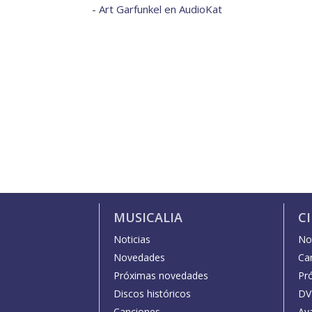
-
Art Garfunkel en AudioKat
MUSICALIA
C
Noticias
Not
Novedades
Car
Próximas novedades
Pr
Discos históricos
DV
Canciones
Av