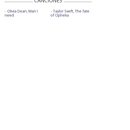
CANCIONES
Olivia Dean, Man I
Taylor Swift, The fate
need
of Ophelia