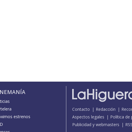
INEMANÍA
icias
telera
Contacto
Redacción
Reco
óximos estrenos
Aspectos legales
Política de
D
Publicidad y webmasters
RS
ances