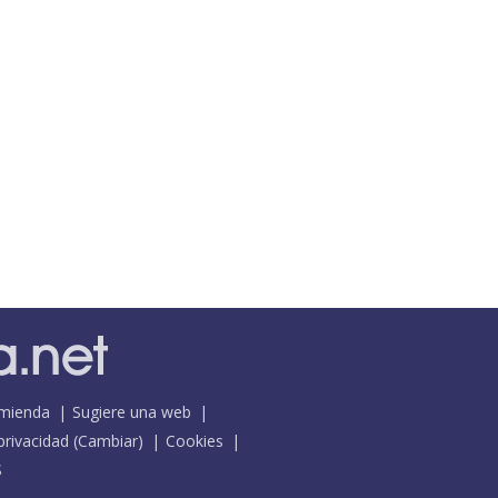
mienda
Sugiere una web
 privacidad
(
Cambiar
)
Cookies
S