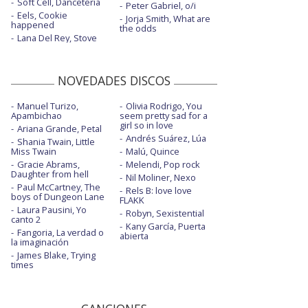
Soft Cell, Danceteria
Peter Gabriel, o/i
Eels, Cookie
Jorja Smith, What are
happened
the odds
Lana Del Rey, Stove
NOVEDADES DISCOS
Manuel Turizo,
Olivia Rodrigo, You
Apambichao
seem pretty sad for a
girl so in love
Ariana Grande, Petal
Andrés Suárez, Lúa
Shania Twain, Little
Miss Twain
Malú, Quince
Gracie Abrams,
Melendi, Pop rock
Daughter from hell
Nil Moliner, Nexo
Paul McCartney, The
Rels B: love love
boys of Dungeon Lane
FLAKK
Laura Pausini, Yo
Robyn, Sexistential
canto 2
Kany García, Puerta
Fangoria, La verdad o
abierta
la imaginación
James Blake, Trying
times