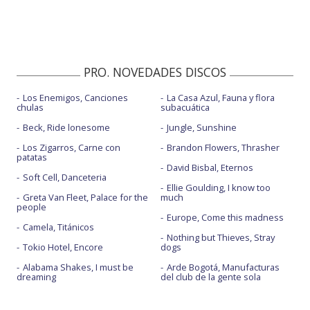
PRO. NOVEDADES DISCOS
Los Enemigos, Canciones
La Casa Azul, Fauna y flora
chulas
subacuática
Beck, Ride lonesome
Jungle, Sunshine
Los Zigarros, Carne con
Brandon Flowers, Thrasher
patatas
David Bisbal, Eternos
Soft Cell, Danceteria
Ellie Goulding, I know too
Greta Van Fleet, Palace for the
much
people
Europe, Come this madness
Camela, Titánicos
Nothing but Thieves, Stray
Tokio Hotel, Encore
dogs
Alabama Shakes, I must be
Arde Bogotá, Manufacturas
dreaming
del club de la gente sola