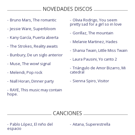
NOVEDADES DISCOS
Bruno Mars, The romantic
Olivia Rodrigo, You seem
pretty sad for a girl so in love
Jessie Ware, Superbloom
Gorillaz, The mountain
Kany García, Puerta abierta
Melanie Martinez, Hades
The Strokes, Reality awaits
Shania Twain, Little Miss Twain
Bunbury, De un siglo anterior
Laura Pausini, Yo canto 2
Muse, The wow! signal
Triángulo de Amor Bizarro, Mi
catedral
Melendi, Pop rock
Sienna Spiro, Visitor
Niall Horan, Dinner party
RAYE, This music may contain
hope.
CANCIONES
Pablo López, El niño del
Aitana, Superestrella
espacio