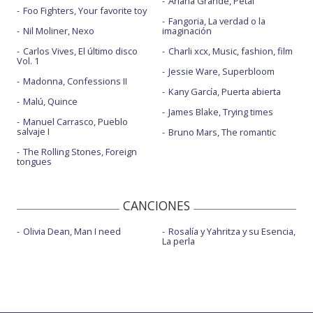
Ariana Grande, Petal
Foo Fighters, Your favorite toy
Fangoria, La verdad o la
Nil Moliner, Nexo
imaginación
Carlos Vives, El último disco
Charli xcx, Music, fashion, film
Vol. 1
Jessie Ware, Superbloom
Madonna, Confessions II
Kany García, Puerta abierta
Malú, Quince
James Blake, Trying times
Manuel Carrasco, Pueblo
salvaje I
Bruno Mars, The romantic
The Rolling Stones, Foreign
tongues
CANCIONES
Olivia Dean, Man I need
Rosalía y Yahritza y su Esencia,
La perla