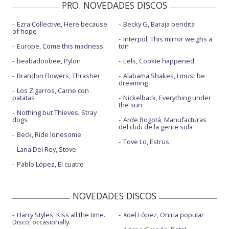
PRO. NOVEDADES DISCOS
Ezra Collective, Here because
Becky G, Baraja bendita
of hope
Interpol, This mirror weighs a
Europe, Come this madness
ton
beabadoobee, Pylon
Eels, Cookie happened
Brandon Flowers, Thrasher
Alabama Shakes, I must be
dreaming
Los Zigarros, Carne con
patatas
Nickelback, Everything under
the sun
Nothing but Thieves, Stray
dogs
Arde Bogotá, Manufacturas
del club de la gente sola
Beck, Ride lonesome
Tove Lo, Estrus
Lana Del Rey, Stove
Pablo López, El cuatro
NOVEDADES DISCOS
Harry Styles, Kiss all the time.
Xoel López, Oniria popular
Disco, occasionally.