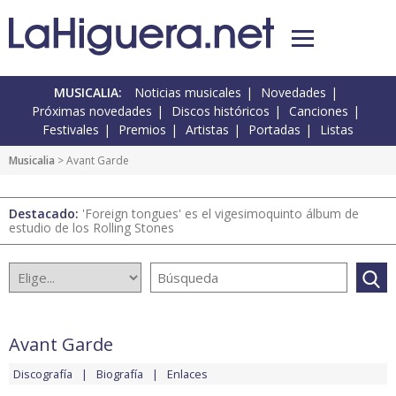
MUSICALIA:
Noticias musicales
Novedades
Próximas novedades
Discos históricos
Canciones
Festivales
Premios
Artistas
Portadas
Listas
Musicalia
> Avant Garde
Destacado:
'Foreign tongues' es el vigesimoquinto álbum de
estudio de los Rolling Stones
Avant Garde
Discografía
Biografía
Enlaces