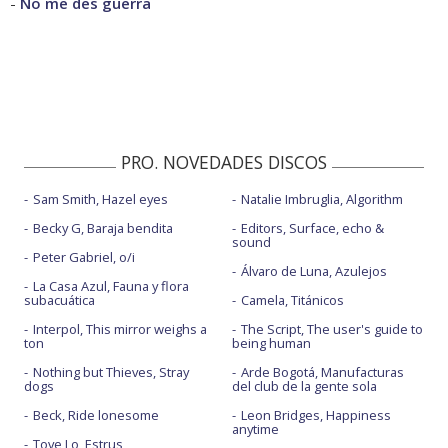
-
No me des guerra
PRO. NOVEDADES DISCOS
Sam Smith, Hazel eyes
Natalie Imbruglia, Algorithm
Becky G, Baraja bendita
Editors, Surface, echo &
sound
Peter Gabriel, o/i
Álvaro de Luna, Azulejos
La Casa Azul, Fauna y flora
subacuática
Camela, Titánicos
Interpol, This mirror weighs a
The Script, The user's guide to
ton
being human
Nothing but Thieves, Stray
Arde Bogotá, Manufacturas
dogs
del club de la gente sola
Beck, Ride lonesome
Leon Bridges, Happiness
anytime
Tove Lo, Estrus