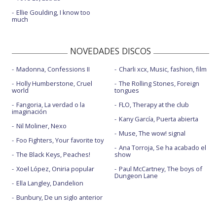
Ellie Goulding, I know too
much
NOVEDADES DISCOS
Madonna, Confessions II
Charli xcx, Music, fashion, film
Holly Humberstone, Cruel
The Rolling Stones, Foreign
world
tongues
Fangoria, La verdad o la
FLO, Therapy at the club
imaginación
Kany García, Puerta abierta
Nil Moliner, Nexo
Muse, The wow! signal
Foo Fighters, Your favorite toy
Ana Torroja, Se ha acabado el
The Black Keys, Peaches!
show
Xoel López, Oniria popular
Paul McCartney, The boys of
Dungeon Lane
Ella Langley, Dandelion
Bunbury, De un siglo anterior