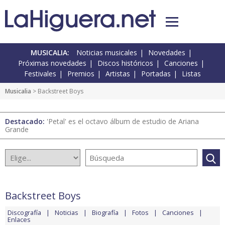
MUSICALIA:
Noticias musicales
Novedades
Próximas novedades
Discos históricos
Canciones
Festivales
Premios
Artistas
Portadas
Listas
Musicalia
> Backstreet Boys
Destacado:
'Petal' es el octavo álbum de estudio de Ariana
Grande
Backstreet Boys
Discografía
Noticias
Biografía
Fotos
Canciones
Enlaces