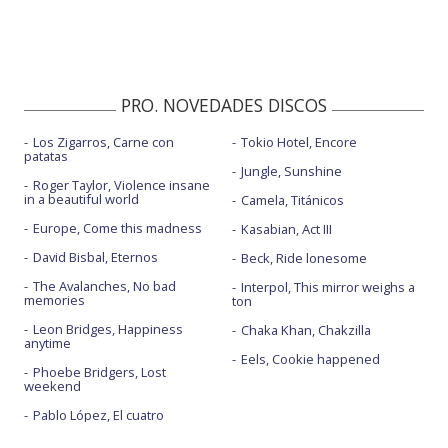
PRO. NOVEDADES DISCOS
Los Zigarros, Carne con
Tokio Hotel, Encore
patatas
Jungle, Sunshine
Roger Taylor, Violence insane
in a beautiful world
Camela, Titánicos
Europe, Come this madness
Kasabian, Act III
David Bisbal, Eternos
Beck, Ride lonesome
The Avalanches, No bad
Interpol, This mirror weighs a
memories
ton
Leon Bridges, Happiness
Chaka Khan, Chakzilla
anytime
Eels, Cookie happened
Phoebe Bridgers, Lost
weekend
Pablo López, El cuatro