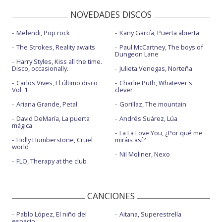
NOVEDADES DISCOS
Melendi, Pop rock
Kany García, Puerta abierta
The Strokes, Reality awaits
Paul McCartney, The boys of
Dungeon Lane
Harry Styles, Kiss all the time.
Disco, occasionally.
Julieta Venegas, Norteña
Carlos Vives, El último disco
Charlie Puth, Whatever's
Vol. 1
clever
Ariana Grande, Petal
Gorillaz, The mountain
David DeMaría, La puerta
Andrés Suárez, Lúa
mágica
La La Love You, ¿Por qué me
Holly Humberstone, Cruel
miráis así?
world
Nil Moliner, Nexo
FLO, Therapy at the club
CANCIONES
Pablo López, El niño del
Aitana, Superestrella
espacio