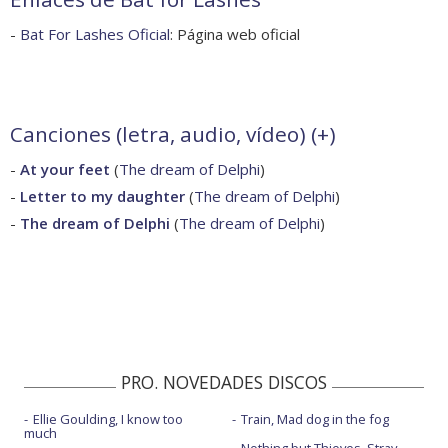
-
Bat For Lashes Oficial
: Página web oficial
Canciones (letra, audio, vídeo) (
+
)
-
At your feet
(
The dream of Delphi
)
-
Letter to my daughter
(
The dream of Delphi
)
-
The dream of Delphi
(
The dream of Delphi
)
PRO. NOVEDADES DISCOS
Ellie Goulding, I know too
Train, Mad dog in the fog
much
Nothing but Thieves, Stray