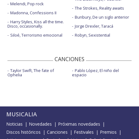
Melendi, Pop rock
The Strokes, Reality awaits
Madonna, Confessions II
Bunbury, De un siglo anterior
Harry Styles, Kiss all the time.
Disco, occasionally.
Jorge Drexler, Taracá
Siloé, Terrorismo emocional
Robyn, Sexistential
CANCIONES
Taylor Swift, The fate of
Pablo López, El niño del
Ophelia
espacio
MUSICALIA
Noticias
Novedades
Próximas novedades
Discos históricos
Canciones
Festivales
Premios