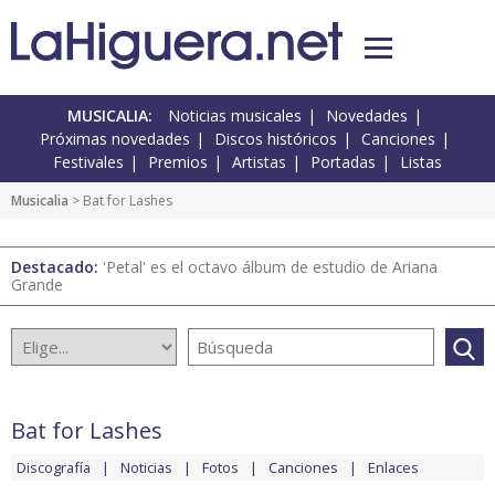
MUSICALIA:
Noticias musicales
Novedades
Próximas novedades
Discos históricos
Canciones
Festivales
Premios
Artistas
Portadas
Listas
Musicalia
> Bat for Lashes
Destacado:
'Petal' es el octavo álbum de estudio de Ariana
Grande
Bat for Lashes
Discografía
Noticias
Fotos
Canciones
Enlaces