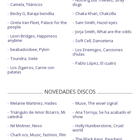
Camela, Titánicos
dogs
Becky G, Baraja bendita
Chaka Khan, Chakzilla
Greta Van Fleet, Palace for the
Sam Smith, Hazel eyes
people
Jorja Smith, What are the odds
Leon Bridges, Happiness
anytime
Soft Cell, Danceteria
beabadoobee, Pylon
Los Enemigos, Canciones
chulas
Toundra, Siete
Pablo López, El cuatro
Los Zigarros, Carne con
patatas
NOVEDADES DISCOS
Melanie Martinez, Hades
Muse, The wow! signal
Triángulo de Amor Bizarro, Mi
Ana Torroja, Se ha acabado el
catedral
show
Nil Moliner, Nexo
Holly Humberstone, Cruel
world
Charli xcx, Music, fashion, film
The Black Keys, Peaches!