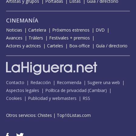
Artistas y grupos
Portadas
Listas
Guía / directorio
CINEMANÍA
Noticias
Cartelera
Próximos estrenos
DVD
Avances
Tráilers
Festivales + premios
Actores y actrices
Carteles
Box-office
Guía / directorio
Contacto
Redacción
Recomienda
Sugiere una web
Aspectos legales
Política de privacidad
(
Cambiar
)
Cookies
Publicidad y webmasters
RSS
Otros servicios:
Chistes
|
Top10Listas.com