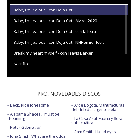
Baby, I'm jealous - con Doja Cat
Baby, I'm jealous - con Doja Cat - AMAs 2020
Baby, I'm jealous - con Doja Cat - con la letra
Baby, I'm jealous - con Doja Cat - NNRemix - letra
Break my heart myself - con Travis Barker
Sacrifice
Sacrifice - The Late Show with Stephen Colbert
PRO. NOVEDADES DISCOS
Beck, Ride lonesome
Arde Bogotá, Manufacturas
del club de la gente sola
Alabama Shakes, I must be
dreaming
La Casa Azul, Fauna y flora
subacuática
Peter Gabriel, o/i
Sam Smith, Hazel eyes
Jorja Smith, What are the odds