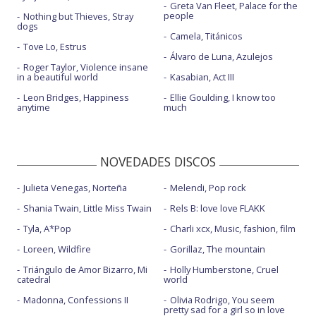
Greta Van Fleet, Palace for the
people
Nothing but Thieves, Stray
dogs
Camela, Titánicos
Tove Lo, Estrus
Álvaro de Luna, Azulejos
Roger Taylor, Violence insane
in a beautiful world
Kasabian, Act III
Leon Bridges, Happiness
Ellie Goulding, I know too
anytime
much
NOVEDADES DISCOS
Julieta Venegas, Norteña
Melendi, Pop rock
Shania Twain, Little Miss Twain
Rels B: love love FLAKK
Tyla, A*Pop
Charli xcx, Music, fashion, film
Loreen, Wildfire
Gorillaz, The mountain
Triángulo de Amor Bizarro, Mi
Holly Humberstone, Cruel
catedral
world
Madonna, Confessions II
Olivia Rodrigo, You seem
pretty sad for a girl so in love