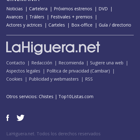
Noticias
Cartelera
Próximos estrenos
DVD
Avances
Tráilers
Festivales + premios
Actores y actrices
Carteles
Box-office
Guía / directorio
Contacto
Redacción
Recomienda
Sugiere una web
Aspectos legales
Política de privacidad
(
Cambiar
)
Cookies
Publicidad y webmasters
RSS
Otros servicios:
Chistes
|
Top10Listas.com
LaHiguera.net. Todos los derechos reservados