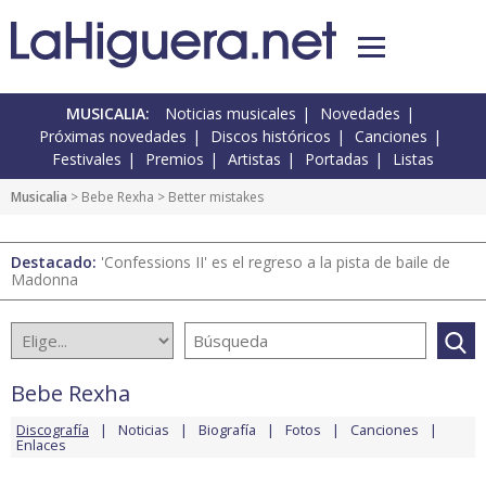
MUSICALIA:
Noticias musicales
Novedades
Próximas novedades
Discos históricos
Canciones
Festivales
Premios
Artistas
Portadas
Listas
Musicalia
>
Bebe Rexha
> Better mistakes
Destacado:
'Confessions II' es el regreso a la pista de baile de
Madonna
Bebe Rexha
Discografía
Noticias
Biografía
Fotos
Canciones
Enlaces