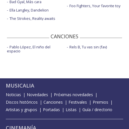
Bad Gyal, Más cara
Foo Fighters, Your favorite toy
Ella Langley, Dandelion
The Strokes, Reality awaits
CANCIONES
Pablo López, El niño del
Rels B, Tu vas sin (fav)
espacio
MUSICALIA
Noticias
Novedades
Próximas novedades
Discos históricos
Canciones
Festivales
Premios
Artistas y grupos
Portadas
Listas
Guía / directorio
CINEMANÍA