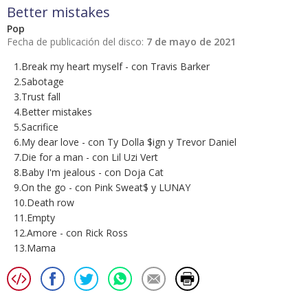
Better mistakes
Pop
Fecha de publicación del disco:
7 de mayo de 2021
1.Break my heart myself - con Travis Barker
2.Sabotage
3.Trust fall
4.Better mistakes
5.Sacrifice
6.My dear love - con Ty Dolla $ign y Trevor Daniel
7.Die for a man - con Lil Uzi Vert
8.Baby I'm jealous - con Doja Cat
9.On the go - con Pink Sweat$ y LUNAY
10.Death row
11.Empty
12.Amore - con Rick Ross
13.Mama