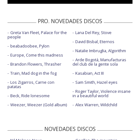
Up all night - Later... with Jools Holland
Up all night - The Ellen Show
PRO. NOVEDADES DISCOS
Wow
Greta Van Fleet, Palace for the
Lana Del Rey, Stove
Wow - con la letra
people
David Bisbal, Eternos
beabadoobee, Pylon
Natalie Imbruglia, Algorithm
Europe, Come this madness
Arde Bogotá, Manufacturas
Brandon Flowers, Thrasher
del club de la gente sola
Train, Mad dog in the fog
Kasabian, Act III
Los Zigarros, Carne con
Sam Smith, Hazel eyes
patatas
Roger Taylor, Violence insane
Beck, Ride lonesome
in a beautiful world
Weezer, Weezer (Gold album)
Alex Warren, Wildchild
NOVEDADES DISCOS