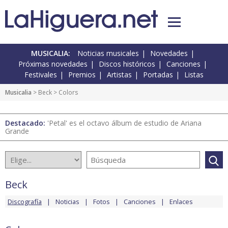
MUSICALIA:
Noticias musicales
Novedades
Próximas novedades
Discos históricos
Canciones
Festivales
Premios
Artistas
Portadas
Listas
Musicalia
>
Beck
> Colors
Destacado:
'Petal' es el octavo álbum de estudio de Ariana
Grande
Beck
Discografía
Noticias
Fotos
Canciones
Enlaces