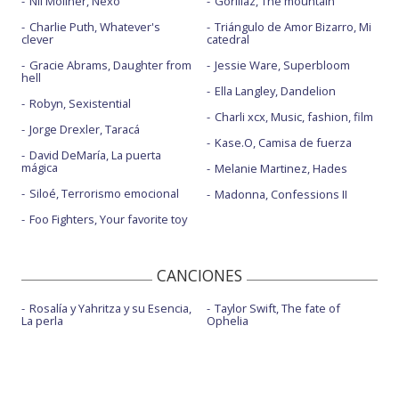
Nil Moliner, Nexo
Gorillaz, The mountain
Charlie Puth, Whatever's
Triángulo de Amor Bizarro, Mi
clever
catedral
Gracie Abrams, Daughter from
Jessie Ware, Superbloom
hell
Ella Langley, Dandelion
Robyn, Sexistential
Charli xcx, Music, fashion, film
Jorge Drexler, Taracá
Kase.O, Camisa de fuerza
David DeMaría, La puerta
mágica
Melanie Martinez, Hades
Siloé, Terrorismo emocional
Madonna, Confessions II
Foo Fighters, Your favorite toy
CANCIONES
Rosalía y Yahritza y su Esencia,
Taylor Swift, The fate of
La perla
Ophelia