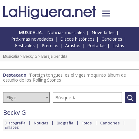
MUSICALIA:
Noticias musicales
Novedades
Próximas novedades
Discos históricos
Canciones
Festivales
Premios
Artistas
Portadas
Listas
Musicalia
>
Becky G
> Baraja bendita
Destacado:
'Foreign tongues' es el vigesimoquinto álbum de
estudio de los Rolling Stones
Becky G
Discografía
Noticias
Biografía
Fotos
Canciones
Enlaces