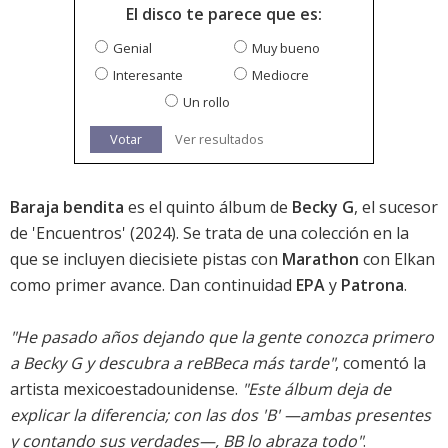
El disco te parece que es:
Genial
Muy bueno
Interesante
Mediocre
Un rollo
Votar
Ver resultados
Baraja bendita
es el quinto álbum de
Becky G
, el sucesor
de '
Encuentros
' (2024). Se trata de una colección en la
que se incluyen diecisiete pistas con
Marathon
con Elkan
como primer avance. Dan continuidad
EPA
y
Patrona
.
"He pasado años dejando que la gente conozca primero
a Becky G y descubra a reBBeca más tarde"
, comentó la
artista mexicoestadounidense.
"Este álbum deja de
explicar la diferencia; con las dos 'B' —ambas presentes
y contando sus verdades—, BB lo abraza todo"
.