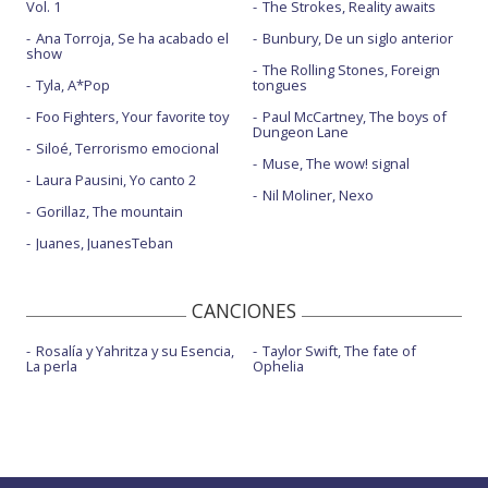
Vol. 1
The Strokes, Reality awaits
Ana Torroja, Se ha acabado el
Bunbury, De un siglo anterior
show
The Rolling Stones, Foreign
Tyla, A*Pop
tongues
Foo Fighters, Your favorite toy
Paul McCartney, The boys of
Dungeon Lane
Siloé, Terrorismo emocional
Muse, The wow! signal
Laura Pausini, Yo canto 2
Nil Moliner, Nexo
Gorillaz, The mountain
Juanes, JuanesTeban
CANCIONES
Rosalía y Yahritza y su Esencia,
Taylor Swift, The fate of
La perla
Ophelia