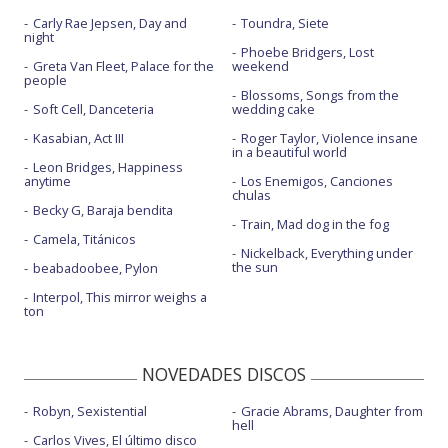
Carly Rae Jepsen, Day and
Toundra, Siete
night
Phoebe Bridgers, Lost
Greta Van Fleet, Palace for the
weekend
people
Blossoms, Songs from the
Soft Cell, Danceteria
wedding cake
Kasabian, Act III
Roger Taylor, Violence insane
in a beautiful world
Leon Bridges, Happiness
anytime
Los Enemigos, Canciones
chulas
Becky G, Baraja bendita
Train, Mad dog in the fog
Camela, Titánicos
Nickelback, Everything under
the sun
beabadoobee, Pylon
Interpol, This mirror weighs a
ton
NOVEDADES DISCOS
Robyn, Sexistential
Gracie Abrams, Daughter from
hell
Carlos Vives, El último disco