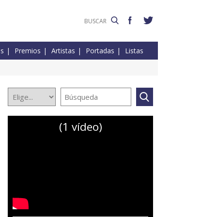
es
Premios
Artistas
Portadas
Listas
(1 vídeo)