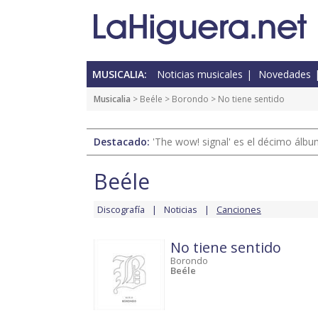
MUSICALIA:
Noticias musicales
Novedades
Musicalia
>
Beéle
>
Borondo
> No tiene sentido
Destacado:
'The wow! signal' es el décimo álb
Beéle
Discografía
Noticias
Canciones
No tiene sentido
Borondo
Beéle