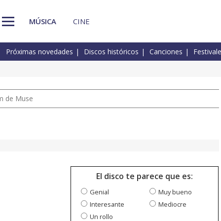
MÚSICA
CINE
Próximas novedades
Discos históricos
Canciones
Festival
um de Muse
El disco te parece que es:
Genial
Muy bueno
Interesante
Mediocre
Un rollo