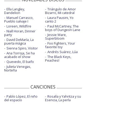
Ella Langley,
Triángulo de Amor
Dandelion
Bizarro, Mi catedral
Manuel Carrasco,
Laura Pausini, Yo
Pueblo salvaje I
canto 2
Loreen, Wildfire
Paul McCartney, The
boys of Dungeon Lane
Niall Horan, Dinner
party
Jessie Ware,
Superbloom
David DeMaría, La
puerta mágica
Foo Fighters, Your
favorite toy
Sienna Spiro, Visitor
Andrés Suárez, Lúa
Ana Torroja, Se ha
acabado el show
The Black Keys,
Peaches!
Quevedo, El baifo
Julieta Venegas,
Norteña
CANCIONES
Pablo López, El niño
Rosalía y Yahritza y su
del espacio
Esencia, La perla