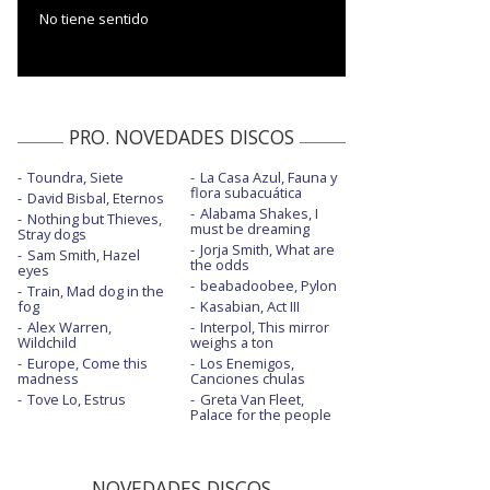
No tiene sentido
PRO. NOVEDADES DISCOS
Toundra, Siete
La Casa Azul, Fauna y
flora subacuática
David Bisbal, Eternos
Alabama Shakes, I
Nothing but Thieves,
must be dreaming
Stray dogs
Jorja Smith, What are
Sam Smith, Hazel
the odds
eyes
beabadoobee, Pylon
Train, Mad dog in the
fog
Kasabian, Act III
Alex Warren,
Interpol, This mirror
Wildchild
weighs a ton
Europe, Come this
Los Enemigos,
madness
Canciones chulas
Tove Lo, Estrus
Greta Van Fleet,
Palace for the people
NOVEDADES DISCOS