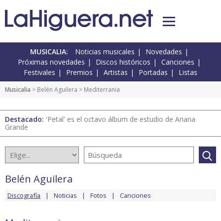
MUSICALIA:
Noticias musicales
Novedades
Próximas novedades
Discos históricos
Canciones
Festivales
Premios
Artistas
Portadas
Listas
Musicalia
>
Belén Aguilera
> Mediterrania
Destacado:
'Petal' es el octavo álbum de estudio de Ariana
Grande
Belén Aguilera
Discografía
Noticias
Fotos
Canciones