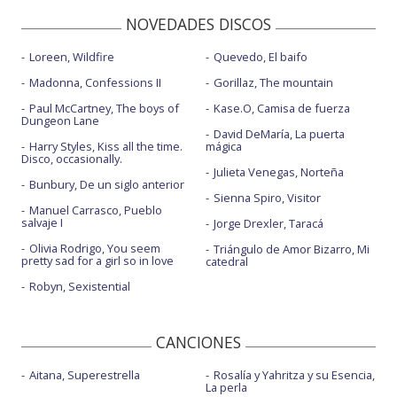
NOVEDADES DISCOS
Loreen, Wildfire
Quevedo, El baifo
Madonna, Confessions II
Gorillaz, The mountain
Paul McCartney, The boys of
Kase.O, Camisa de fuerza
Dungeon Lane
David DeMaría, La puerta
Harry Styles, Kiss all the time.
mágica
Disco, occasionally.
Julieta Venegas, Norteña
Bunbury, De un siglo anterior
Sienna Spiro, Visitor
Manuel Carrasco, Pueblo
salvaje I
Jorge Drexler, Taracá
Olivia Rodrigo, You seem
Triángulo de Amor Bizarro, Mi
pretty sad for a girl so in love
catedral
Robyn, Sexistential
CANCIONES
Aitana, Superestrella
Rosalía y Yahritza y su Esencia,
La perla