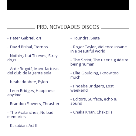
PRO. NOVEDADES DISCOS
Peter Gabriel, o/i
Toundra, Siete
David Bisbal, Eternos
Roger Taylor, Violence insane
in a beautiful world
Nothing but Thieves, Stray
dogs
The Script, The user's guide to
being human
Arde Bogotá, Manufacturas
del club de la gente sola
Ellie Goulding, I know too
much
beabadoobee, Pylon
Phoebe Bridgers, Lost
weekend
Leon Bridges, Happiness
anytime
Editors, Surface, echo &
sound
Brandon Flowers, Thrasher
Chaka Khan, Chakzilla
The Avalanches, No bad
memories
Kasabian, Act III