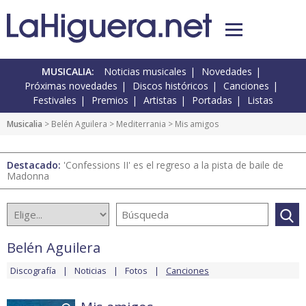
MUSICALIA:
Noticias musicales
Novedades
Próximas novedades
Discos históricos
Canciones
Festivales
Premios
Artistas
Portadas
Listas
Musicalia
>
Belén Aguilera
>
Mediterrania
> Mis amigos
Destacado:
'Confessions II' es el regreso a la pista de baile de
Madonna
Belén Aguilera
Discografía
Noticias
Fotos
Canciones