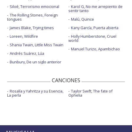
Siloé, Terrorismo emocional
Karol G, No me arrepiento de
sentir tanto
The Rolling Stones, Foreign
tongues
Malú, Quince
James Blake, Trying times
Kany García, Puerta abierta
Loreen, Wildfire
Holly Humberstone, Cruel
world
Shania Twain, Little Miss Twain
Manuel Turizo, Apambichao
Andrés Suárez, Lúa
Bunbury, De un siglo anterior
CANCIONES
Rosalía y Yahritza y su Esencia,
Taylor Swift, The fate of
La perla
Ophelia