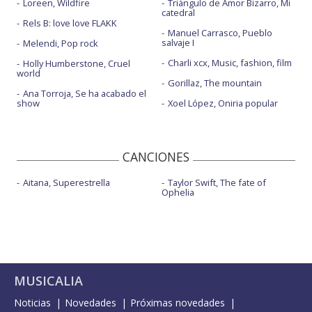
Loreen, Wildfire
Triángulo de Amor Bizarro, Mi
catedral
Rels B: love love FLAKK
Manuel Carrasco, Pueblo
salvaje I
Melendi, Pop rock
Charli xcx, Music, fashion, film
Holly Humberstone, Cruel
world
Gorillaz, The mountain
Ana Torroja, Se ha acabado el
show
Xoel López, Oniria popular
CANCIONES
Aitana, Superestrella
Taylor Swift, The fate of
Ophelia
MUSICALIA
Noticias
Novedades
Próximas novedades