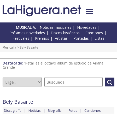
MUSICALIA:
Noticias musicales
Novedades
Próximas novedades
Discos históricos
Canciones
Festivales
Premios
Artistas
Portadas
Listas
Musicalia
> Bely Basarte
Destacado:
'Petal' es el octavo álbum de estudio de Ariana
Grande
Bely Basarte
Discografía
Noticias
Biografía
Fotos
Canciones