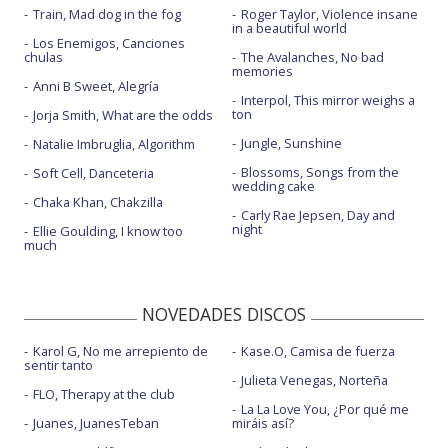
Train, Mad dog in the fog
Roger Taylor, Violence insane
in a beautiful world
Los Enemigos, Canciones
chulas
The Avalanches, No bad
memories
Anni B Sweet, Alegría
Interpol, This mirror weighs a
ton
Jorja Smith, What are the odds
Jungle, Sunshine
Natalie Imbruglia, Algorithm
Blossoms, Songs from the
Soft Cell, Danceteria
wedding cake
Chaka Khan, Chakzilla
Carly Rae Jepsen, Day and
night
Ellie Goulding, I know too
much
NOVEDADES DISCOS
Karol G, No me arrepiento de
Kase.O, Camisa de fuerza
sentir tanto
Julieta Venegas, Norteña
FLO, Therapy at the club
La La Love You, ¿Por qué me
Juanes, JuanesTeban
miráis así?