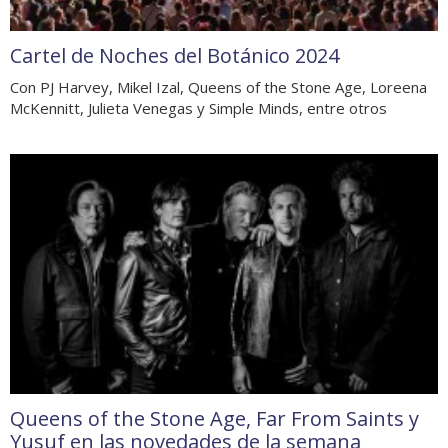
Cartel de Noches del Botánico 2024
Con PJ Harvey, Mikel Izal, Queens of the Stone Age, Loreena
McKennitt, Julieta Venegas y Simple Minds, entre otros
Queens of the Stone Age, Far From Saints y
Yusuf en las novedades de la semana