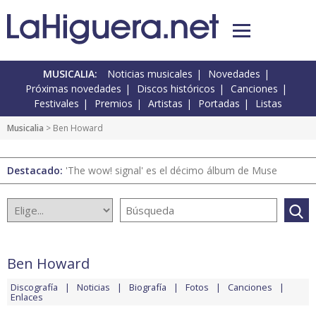
MUSICALIA:
Noticias musicales
Novedades
Próximas novedades
Discos históricos
Canciones
Festivales
Premios
Artistas
Portadas
Listas
Musicalia
> Ben Howard
Destacado:
'The wow! signal' es el décimo álbum de Muse
Ben Howard
Discografía
Noticias
Biografía
Fotos
Canciones
Enlaces