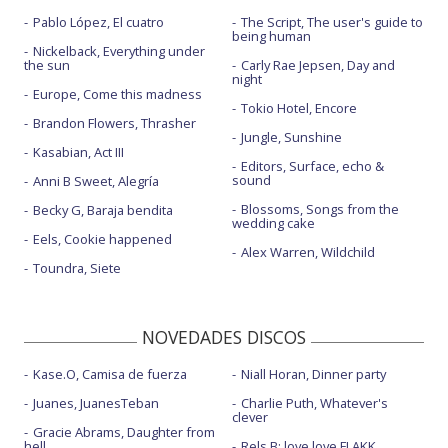
Pablo López, El cuatro
The Script, The user's guide to
being human
Nickelback, Everything under
the sun
Carly Rae Jepsen, Day and
night
Europe, Come this madness
Tokio Hotel, Encore
Brandon Flowers, Thrasher
Jungle, Sunshine
Kasabian, Act III
Editors, Surface, echo &
sound
Anni B Sweet, Alegría
Blossoms, Songs from the
Becky G, Baraja bendita
wedding cake
Eels, Cookie happened
Alex Warren, Wildchild
Toundra, Siete
NOVEDADES DISCOS
Kase.O, Camisa de fuerza
Niall Horan, Dinner party
Juanes, JuanesTeban
Charlie Puth, Whatever's
clever
Gracie Abrams, Daughter from
hell
Rels B: love love FLAKK