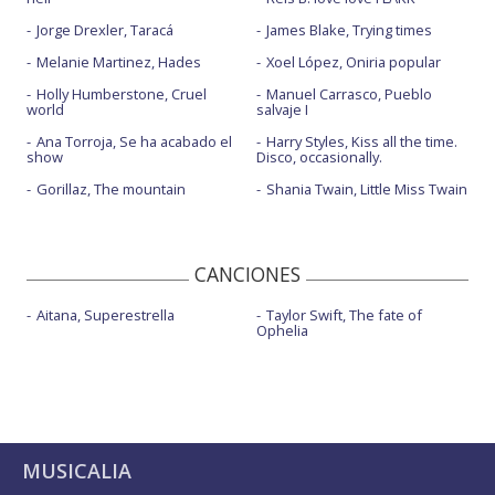
Jorge Drexler, Taracá
James Blake, Trying times
Melanie Martinez, Hades
Xoel López, Oniria popular
Holly Humberstone, Cruel
Manuel Carrasco, Pueblo
world
salvaje I
Ana Torroja, Se ha acabado el
Harry Styles, Kiss all the time.
show
Disco, occasionally.
Gorillaz, The mountain
Shania Twain, Little Miss Twain
CANCIONES
Aitana, Superestrella
Taylor Swift, The fate of
Ophelia
MUSICALIA