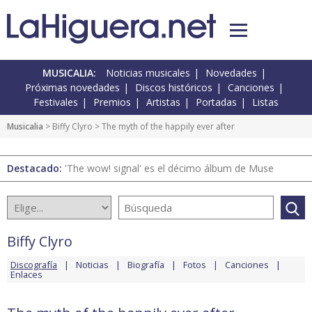
MUSICALIA:
Noticias musicales
Novedades
Próximas novedades
Discos históricos
Canciones
Festivales
Premios
Artistas
Portadas
Listas
Musicalia
>
Biffy Clyro
> The myth of the happily ever after
Destacado:
'The wow! signal' es el décimo álbum de Muse
Biffy Clyro
Discografía
Noticias
Biografía
Fotos
Canciones
Enlaces