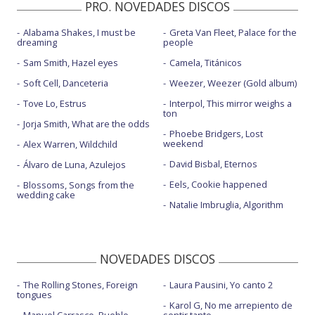
PRO. NOVEDADES DISCOS
Alabama Shakes, I must be
Greta Van Fleet, Palace for the
dreaming
people
Sam Smith, Hazel eyes
Camela, Titánicos
Soft Cell, Danceteria
Weezer, Weezer (Gold album)
Tove Lo, Estrus
Interpol, This mirror weighs a
ton
Jorja Smith, What are the odds
Phoebe Bridgers, Lost
weekend
Alex Warren, Wildchild
David Bisbal, Eternos
Álvaro de Luna, Azulejos
Eels, Cookie happened
Blossoms, Songs from the
wedding cake
Natalie Imbruglia, Algorithm
NOVEDADES DISCOS
The Rolling Stones, Foreign
Laura Pausini, Yo canto 2
tongues
Karol G, No me arrepiento de