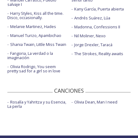
Manuel Carrasco, Pueblo
sentir tanto
salvaje I
Kany García, Puerta abierta
Harry Styles, Kiss all the time.
Disco, occasionally.
Andrés Suárez, Lúa
Melanie Martinez, Hades
Madonna, Confessions II
Manuel Turizo, Apambichao
Nil Moliner, Nexo
Shania Twain, Little Miss Twain
Jorge Drexler, Taracá
Fangoria, La verdad o la
The Strokes, Reality awaits
imaginación
Olivia Rodrigo, You seem
pretty sad for a girl so in love
CANCIONES
Rosalía y Yahritza y su Esencia,
Olivia Dean, Man I need
La perla