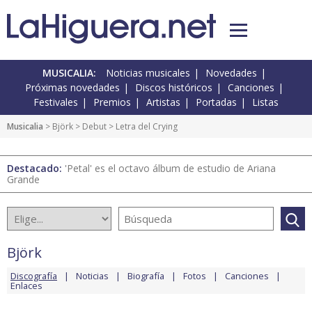
MUSICALIA:
Noticias musicales
Novedades
Próximas novedades
Discos históricos
Canciones
Festivales
Premios
Artistas
Portadas
Listas
Musicalia
>
Björk
>
Debut
> Letra del Crying
Destacado:
'Petal' es el octavo álbum de estudio de Ariana
Grande
Björk
Discografía
Noticias
Biografía
Fotos
Canciones
Enlaces