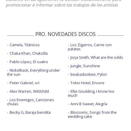
promocionar e informar sobre los trabajos de los artistas
PRO. NOVEDADES DISCOS
Camela, Titánicos
Los Zigarros, Carne con
patatas
Chaka Khan, Chakzilla
Jorja Smith, What are the odds
Pablo López, El cuatro
Jungle, Sunshine
Nickelback, Everything under
the sun
beabadoobee, Pylon
Peter Gabriel, o/i
Tokio Hotel, Encore
Alex Warren, Wildchild
Ellie Goulding, I know too
much
Los Enemigos, Canciones
chulas
Anni B Sweet, Alegría
Becky G, Baraja bendita
Blossoms, Songs from the
wedding cake