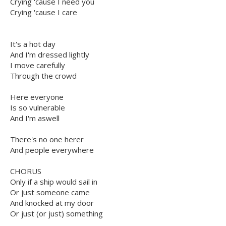
Crying 'cause I need you
Crying 'cause I care
It's a hot day
And I'm dressed lightly
I move carefully
Through the crowd
Here everyone
Is so vulnerable
And I'm aswell
There's no one herer
And people everywhere
CHORUS
Only if a ship would sail in
Or just someone came
And knocked at my door
Or just (or just) something