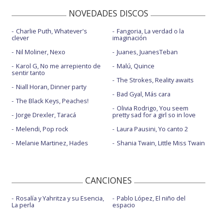
NOVEDADES DISCOS
Charlie Puth, Whatever's
Fangoria, La verdad o la
clever
imaginación
Nil Moliner, Nexo
Juanes, JuanesTeban
Karol G, No me arrepiento de
Malú, Quince
sentir tanto
The Strokes, Reality awaits
Niall Horan, Dinner party
Bad Gyal, Más cara
The Black Keys, Peaches!
Olivia Rodrigo, You seem
Jorge Drexler, Taracá
pretty sad for a girl so in love
Melendi, Pop rock
Laura Pausini, Yo canto 2
Melanie Martinez, Hades
Shania Twain, Little Miss Twain
CANCIONES
Rosalía y Yahritza y su Esencia,
Pablo López, El niño del
La perla
espacio