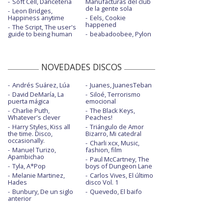
Soft Cell, Danceteria
Manufacturas del club
de la gente sola
Leon Bridges,
Happiness anytime
Eels, Cookie
happened
The Script, The user's
guide to being human
beabadoobee, Pylon
NOVEDADES DISCOS
Andrés Suárez, Lúa
Juanes, JuanesTeban
David DeMaría, La
Siloé, Terrorismo
puerta mágica
emocional
Charlie Puth,
The Black Keys,
Whatever's clever
Peaches!
Harry Styles, Kiss all
Triángulo de Amor
the time. Disco,
Bizarro, Mi catedral
occasionally.
Charli xcx, Music,
Manuel Turizo,
fashion, film
Apambichao
Paul McCartney, The
Tyla, A*Pop
boys of Dungeon Lane
Melanie Martinez,
Carlos Vives, El último
Hades
disco Vol. 1
Bunbury, De un siglo
Quevedo, El baifo
anterior