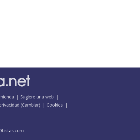
mienda
Sugiere una web
 privacidad
(
Cambiar
)
Cookies
S
0Listas.com