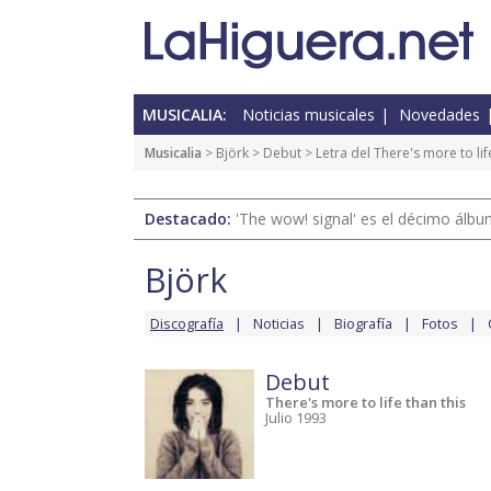
MUSICALIA:
Noticias musicales
Novedades
Musicalia
>
Björk
>
Debut
> Letra del There's more to lif
Destacado:
'The wow! signal' es el décimo álb
Björk
Discografía
Noticias
Biografía
Fotos
Debut
There's more to life than this
Julio 1993