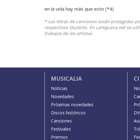
en la vida hay más que esto (*4)
* Las letras de canciones están protegidas p
respectivos titulares. En LaHiguera.net se ut
trabajos de los artistas
MUSICALIA
C
Noticias
Not
Novedades
Car
Próximas novedades
Pr
Discos históricos
DV
Canciones
Av
Festivales
Trá
Premios
Fe