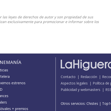
or las leyes de derechos de autor y son propiedad de sus
ilizan exclusivamente para promocionar e informar sobre los
INEMANÍA
icias
telera
Contacto
Redacción
Reco
óximos estrenos
Aspectos legales
Política de
D
Publicidad y webmasters
RS
ances
ilers
Otros servicios:
Chistes
|
Top1
stivales + premios