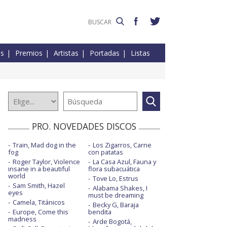
es
Premios
Artistas
Portadas
Listas
PRO. NOVEDADES DISCOS
Train, Mad dog in the
Los Zigarros, Carne
fog
con patatas
Roger Taylor, Violence
La Casa Azul, Fauna y
insane in a beautiful
flora subacuática
world
Tove Lo, Estrus
Sam Smith, Hazel
Alabama Shakes, I
eyes
must be dreaming
Camela, Titánicos
Becky G, Baraja
Europe, Come this
bendita
madness
Arde Bogotá,