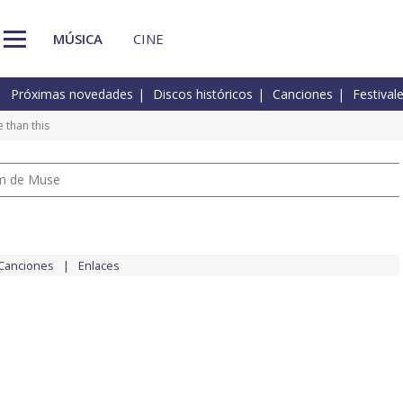
MÚSICA
CINE
Próximas novedades
Discos históricos
Canciones
Festival
e than this
um de Muse
Canciones
Enlaces