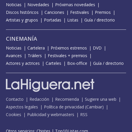
Noticias
Novedades
Próximas novedades
Discos históricos
Canciones
Festivales
Premios
Artistas y grupos
Portadas
Listas
Guía / directorio
CINEMANÍA
Noticias
Cartelera
Próximos estrenos
DVD
Avances
Tráilers
Festivales + premios
Actores y actrices
Carteles
Box-office
Guía / directorio
Contacto
Redacción
Recomienda
Sugiere una web
Aspectos legales
Política de privacidad
(
Cambiar
)
Cookies
Publicidad y webmasters
RSS
Otros servicios:
Chistes
|
Top10Listas.com