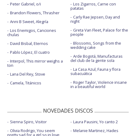
Peter Gabriel, o/i
Los Zigarros, Carne con
patatas
Brandon Flowers, Thrasher
Carly Rae Jepsen, Day and
night
Anni B Sweet, Alegría
Greta Van Fleet, Palace for the
Los Enemigos, Canciones
people
chulas
Blossoms, Songs from the
David Bisbal, Eternos
wedding cake
Pablo López, El cuatro
Arde Bogotá, Manufacturas
del club de la gente sola
Interpol, This mirror weighs a
ton
La Casa Azul, Fauna y flora
subacuática
Lana Del Rey, Stove
Roger Taylor, Violence insane
Camela, Titánicos
in a beautiful world
NOVEDADES DISCOS
Sienna Spiro, Visitor
Laura Pausini, Yo canto 2
Olivia Rodrigo, You seem
Melanie Martinez, Hades
pretty sad for a girl so in love