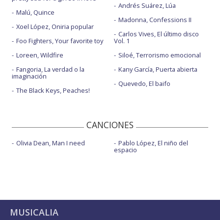
Andrés Suárez, Lúa
Malú, Quince
Madonna, Confessions II
Xoel López, Oniria popular
Carlos Vives, El último disco
Foo Fighters, Your favorite toy
Vol. 1
Loreen, Wildfire
Siloé, Terrorismo emocional
Fangoria, La verdad o la
Kany García, Puerta abierta
imaginación
Quevedo, El baifo
The Black Keys, Peaches!
CANCIONES
Olivia Dean, Man I need
Pablo López, El niño del
espacio
MUSICALIA