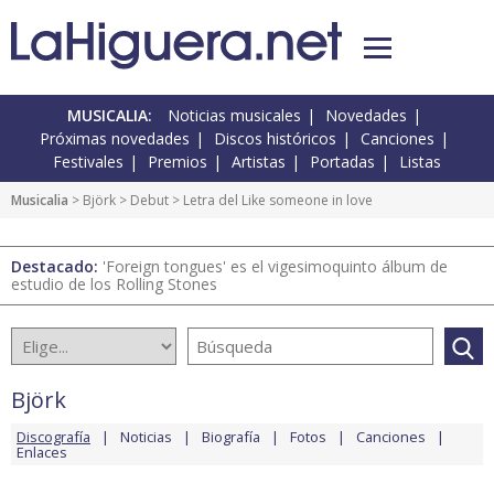
MUSICALIA:
Noticias musicales
Novedades
Próximas novedades
Discos históricos
Canciones
Festivales
Premios
Artistas
Portadas
Listas
Musicalia
>
Björk
>
Debut
> Letra del Like someone in love
Destacado:
'Foreign tongues' es el vigesimoquinto álbum de
estudio de los Rolling Stones
Björk
Discografía
Noticias
Biografía
Fotos
Canciones
Enlaces