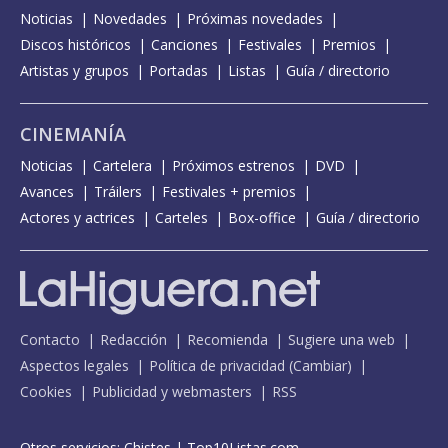
Noticias
Novedades
Próximas novedades
Discos históricos
Canciones
Festivales
Premios
Artistas y grupos
Portadas
Listas
Guía / directorio
CINEMANÍA
Noticias
Cartelera
Próximos estrenos
DVD
Avances
Tráilers
Festivales + premios
Actores y actrices
Carteles
Box-office
Guía / directorio
Contacto
Redacción
Recomienda
Sugiere una web
Aspectos legales
Política de privacidad
(
Cambiar
)
Cookies
Publicidad y webmasters
RSS
Otros servicios:
Chistes
|
Top10Listas.com