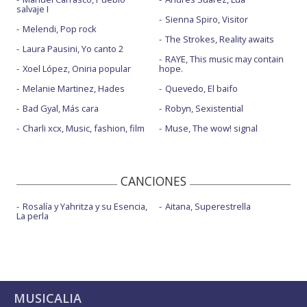
salvaje I
Sienna Spiro, Visitor
Melendi, Pop rock
The Strokes, Reality awaits
Laura Pausini, Yo canto 2
RAYE, This music may contain
Xoel López, Oniria popular
hope.
Melanie Martinez, Hades
Quevedo, El baifo
Bad Gyal, Más cara
Robyn, Sexistential
Charli xcx, Music, fashion, film
Muse, The wow! signal
CANCIONES
Rosalía y Yahritza y su Esencia,
Aitana, Superestrella
La perla
MUSICALIA