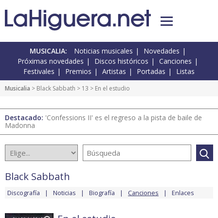
MUSICALIA:
Noticias musicales
Novedades
Próximas novedades
Discos históricos
Canciones
Festivales
Premios
Artistas
Portadas
Listas
Musicalia
>
Black Sabbath
>
13
> En el estudio
Destacado:
'Confessions II' es el regreso a la pista de baile de
Madonna
Black Sabbath
Discografía
Noticias
Biografía
Canciones
Enlaces