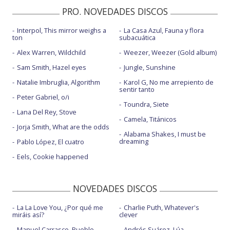
PRO. NOVEDADES DISCOS
Interpol, This mirror weighs a
La Casa Azul, Fauna y flora
ton
subacuática
Alex Warren, Wildchild
Weezer, Weezer (Gold album)
Sam Smith, Hazel eyes
Jungle, Sunshine
Natalie Imbruglia, Algorithm
Karol G, No me arrepiento de
sentir tanto
Peter Gabriel, o/i
Toundra, Siete
Lana Del Rey, Stove
Camela, Titánicos
Jorja Smith, What are the odds
Alabama Shakes, I must be
dreaming
Pablo López, El cuatro
Eels, Cookie happened
NOVEDADES DISCOS
La La Love You, ¿Por qué me
Charlie Puth, Whatever's
miráis así?
clever
Manuel Carrasco, Pueblo
Andrés Suárez, Lúa