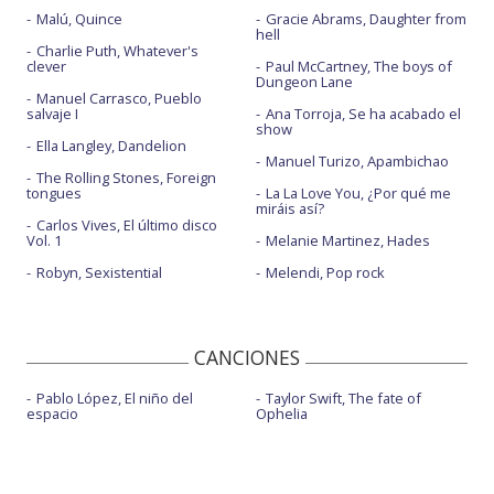
Malú, Quince
Gracie Abrams, Daughter from
hell
Charlie Puth, Whatever's
clever
Paul McCartney, The boys of
Dungeon Lane
Manuel Carrasco, Pueblo
salvaje I
Ana Torroja, Se ha acabado el
show
Ella Langley, Dandelion
Manuel Turizo, Apambichao
The Rolling Stones, Foreign
tongues
La La Love You, ¿Por qué me
miráis así?
Carlos Vives, El último disco
Vol. 1
Melanie Martinez, Hades
Robyn, Sexistential
Melendi, Pop rock
CANCIONES
Pablo López, El niño del
Taylor Swift, The fate of
espacio
Ophelia