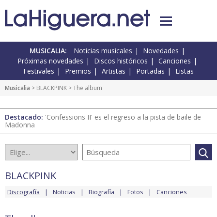
MUSICALIA:
Noticias musicales
Novedades
Próximas novedades
Discos históricos
Canciones
Festivales
Premios
Artistas
Portadas
Listas
Musicalia
>
BLACKPINK
> The album
Destacado:
'Confessions II' es el regreso a la pista de baile de
Madonna
BLACKPINK
Discografía
Noticias
Biografía
Fotos
Canciones