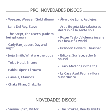
Lovesick girls - Jimmy Kimmel Live
PRO. NOVEDADES DISCOS
Weezer, Weezer (Gold album)
Álvaro de Luna, Azulejos
Lana Del Rey, Stove
Arde Bogotá, Manufacturas
del club de la gente sola
The Script, The user's guide to
being human
Roger Taylor, Violence insane
in a beautiful world
Carly Rae Jepsen, Day and
night
Brandon Flowers, Thrasher
Jorja Smith, What are the odds
Editors, Surface, echo &
sound
Tokio Hotel, Encore
Train, Mad dog in the fog
Pablo López, El cuatro
La Casa Azul, Fauna y flora
subacuática
Camela, Titánicos
Chaka Khan, Chakzilla
NOVEDADES DISCOS
Sienna Spiro, Visitor
The Strokes, Reality awaits