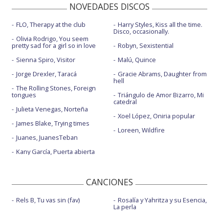
NOVEDADES DISCOS
FLO, Therapy at the club
Harry Styles, Kiss all the time.
Disco, occasionally.
Olivia Rodrigo, You seem
pretty sad for a girl so in love
Robyn, Sexistential
Sienna Spiro, Visitor
Malú, Quince
Jorge Drexler, Taracá
Gracie Abrams, Daughter from
hell
The Rolling Stones, Foreign
tongues
Triángulo de Amor Bizarro, Mi
catedral
Julieta Venegas, Norteña
Xoel López, Oniria popular
James Blake, Trying times
Loreen, Wildfire
Juanes, JuanesTeban
Kany García, Puerta abierta
CANCIONES
Rels B, Tu vas sin (fav)
Rosalía y Yahritza y su Esencia,
La perla