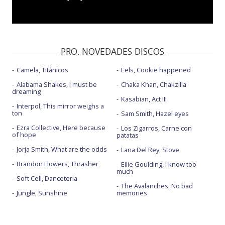
PRO. NOVEDADES DISCOS
Camela, Titánicos
Eels, Cookie happened
Alabama Shakes, I must be
Chaka Khan, Chakzilla
dreaming
Kasabian, Act III
Interpol, This mirror weighs a
ton
Sam Smith, Hazel eyes
Ezra Collective, Here because
Los Zigarros, Carne con
of hope
patatas
Jorja Smith, What are the odds
Lana Del Rey, Stove
Brandon Flowers, Thrasher
Ellie Goulding, I know too
much
Soft Cell, Danceteria
The Avalanches, No bad
Jungle, Sunshine
memories