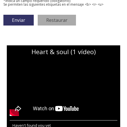
*Indica un campo requerido (obligatorio)
Se permiten las siguientes etiquetas en el mensaje <b> <i> <u>
Heart & soul (1 vídeo)
Haven't found you yet