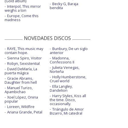
(Gold album)
Becky G, Baraja
Interpol, This mirror
bendita
weighs a ton
Europe, Come this
madness
NOVEDADES DISCOS
RAYE, This music may
Bunbury, De un siglo
contain hope.
anterior
Sienna Spiro, Visitor
Madonna,
Confessions II
Robyn, Sexistential
Julieta Venegas,
David DeMaría, La
Norteña
puerta mágica
Holly Humberstone,
Gracie Abrams,
Cruel world
Daughter from hell
Ella Langley,
Manuel Turizo,
Dandelion
Apambichao
Harry Styles, Kiss all
Xoel López, Oniria
the time. Disco,
popular
occasionally.
Loreen, Wildfire
Triángulo de Amor
Ariana Grande, Petal
Bizarro, Mi catedral