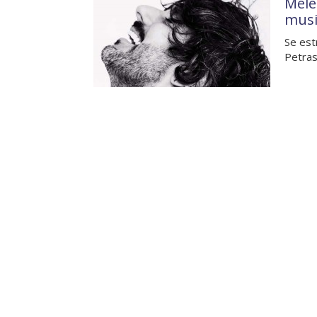
Mele
musi
Se est
Petras