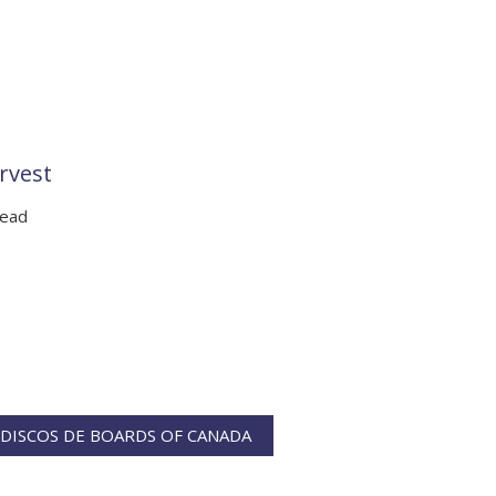
rvest
Dead
DISCOS DE BOARDS OF CANADA