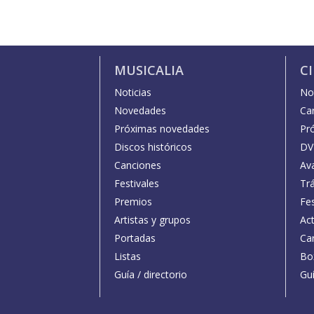
MUSICALIA
C
Noticias
Not
Novedades
Car
Próximas novedades
Pr
Discos históricos
DV
Canciones
Av
Festivales
Trá
Premios
Fe
Artistas y grupos
Act
Portadas
Car
Listas
Bo
Guía / directorio
Guí