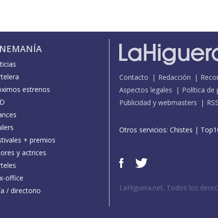
INEMANÍA
icias
telera
Contacto
Redacción
Reco
óximos estrenos
Aspectos legales
Política de
D
Publicidad y webmasters
RS
ances
ilers
Otros servicios:
Chistes
|
Top1
stivales + premios
ores y actrices
teles
x-office
LaHiguera.net. Todos los dere
a / directorio