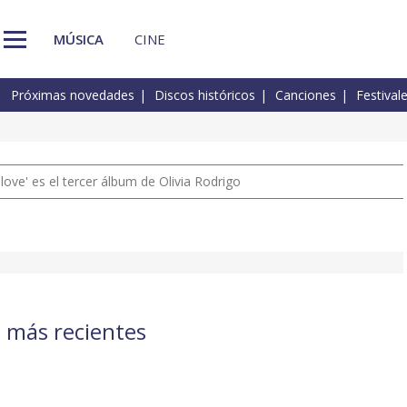
MÚSICA
CINE
Próximas novedades
Discos históricos
Canciones
Festival
 love' es el tercer álbum de Olivia Rodrigo
s más recientes