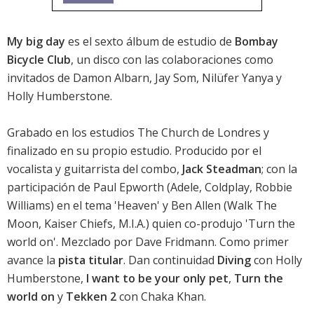
My big day
es el sexto álbum de estudio de
Bombay
Bicycle Club
, un disco con las colaboraciones como
invitados de Damon Albarn, Jay Som, Nilüfer Yanya y
Holly Humberstone.
Grabado en los estudios The Church de Londres y
finalizado en su propio estudio. Producido por el
vocalista y guitarrista del combo,
Jack Steadman
; con la
participación de Paul Epworth (Adele, Coldplay, Robbie
Williams) en el tema 'Heaven' y Ben Allen (Walk The
Moon, Kaiser Chiefs, M.I.A.) quien co-produjo 'Turn the
world on'. Mezclado por Dave Fridmann. Como primer
avance la
pista titular
. Dan continuidad
Diving
con Holly
Humberstone,
I want to be your only pet
,
Turn the
world on
y
Tekken 2
con Chaka Khan.