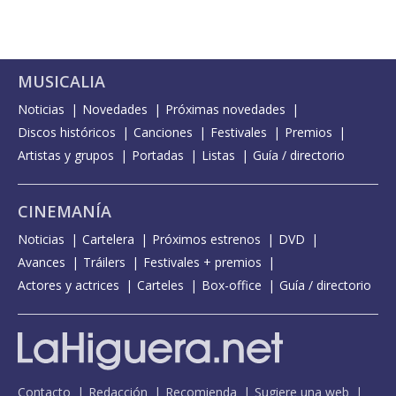
MUSICALIA
Noticias
Novedades
Próximas novedades
Discos históricos
Canciones
Festivales
Premios
Artistas y grupos
Portadas
Listas
Guía / directorio
CINEMANÍA
Noticias
Cartelera
Próximos estrenos
DVD
Avances
Tráilers
Festivales + premios
Actores y actrices
Carteles
Box-office
Guía / directorio
Contacto
Redacción
Recomienda
Sugiere una web