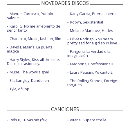
NOVEDADES DISCOS
Manuel Carrasco, Pueblo
Kany García, Puerta abierta
salvaje I
Robyn, Sexistential
Karol G, No me arrepiento de
sentir tanto
Melanie Martinez, Hades
Charli xcx, Music, fashion, film
Olivia Rodrigo, You seem
pretty sad for a girl so in love
David DeMaría, La puerta
mágica
Fangoria, La verdad o la
imaginación
Harry Styles, Kiss all the time.
Disco, occasionally.
Madonna, Confessions II
Muse, The wow! signal
Laura Pausini, Yo canto 2
Ella Langley, Dandelion
The Rolling Stones, Foreign
tongues
Tyla, A*Pop
CANCIONES
Rels B, Tu vas sin (fav)
Aitana, Superestrella