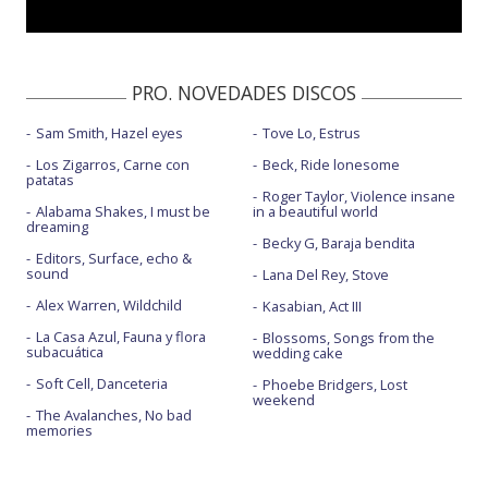
Turn the world on
PRO. NOVEDADES DISCOS
Sam Smith, Hazel eyes
Tove Lo, Estrus
Los Zigarros, Carne con
Beck, Ride lonesome
patatas
Roger Taylor, Violence insane
Alabama Shakes, I must be
in a beautiful world
dreaming
Becky G, Baraja bendita
Editors, Surface, echo &
sound
Lana Del Rey, Stove
Alex Warren, Wildchild
Kasabian, Act III
La Casa Azul, Fauna y flora
Blossoms, Songs from the
subacuática
wedding cake
Soft Cell, Danceteria
Phoebe Bridgers, Lost
weekend
The Avalanches, No bad
memories