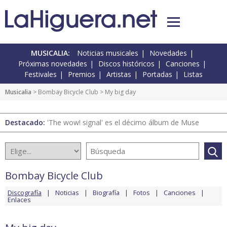
MUSICALIA:
Noticias musicales
Novedades
Próximas novedades
Discos históricos
Canciones
Festivales
Premios
Artistas
Portadas
Listas
Musicalia
>
Bombay Bicycle Club
> My big day
Destacado:
'The wow! signal' es el décimo álbum de Muse
Bombay Bicycle Club
Discografía
Noticias
Biografía
Fotos
Canciones
Enlaces