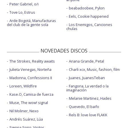
Peter Gabriel, o/i
beabadoobee, Pylon
Tove Lo, Estrus
Eels, Cookie happened
Arde Bogotá, Manufacturas
del club de la gente sola
Los Enemigos, Canciones
chulas
NOVEDADES DISCOS
The Strokes, Reality awaits
Ariana Grande, Petal
Julieta Venegas, Norteña
Charli xcx, Music, fashion, film
Madonna, Confessions II
Juanes, JuanesTeban
Loreen, Wildfire
Fangoria, La verdad o la
imaginación
Kase.O, Camisa de fuerza
Melanie Martinez, Hades
Muse, The wow! signal
Quevedo, El baifo
Nil Moliner, Nexo
Rels B: love love FLAKK
Andrés Suárez, Lúa
Sienna Spiro, Visitor