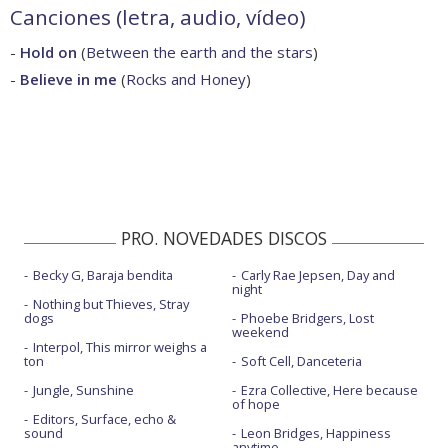
Canciones (letra, audio, vídeo)
-
Hold on
(
Between the earth and the stars
)
-
Believe in me
(
Rocks and Honey
)
PRO. NOVEDADES DISCOS
Becky G, Baraja bendita
Carly Rae Jepsen, Day and
night
Nothing but Thieves, Stray
dogs
Phoebe Bridgers, Lost
weekend
Interpol, This mirror weighs a
ton
Soft Cell, Danceteria
Jungle, Sunshine
Ezra Collective, Here because
of hope
Editors, Surface, echo &
sound
Leon Bridges, Happiness
anytime