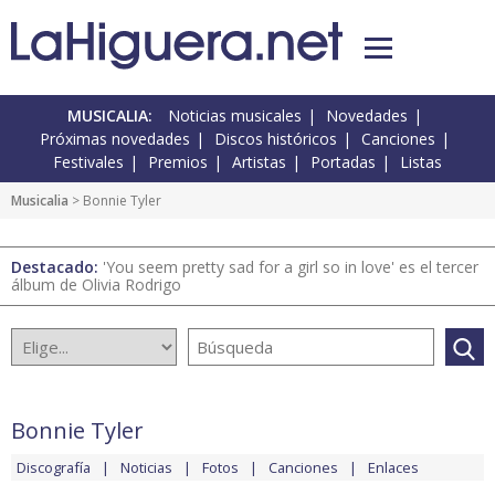
MUSICALIA:
Noticias musicales
Novedades
Próximas novedades
Discos históricos
Canciones
Festivales
Premios
Artistas
Portadas
Listas
Musicalia
> Bonnie Tyler
Destacado:
'You seem pretty sad for a girl so in love' es el tercer
álbum de Olivia Rodrigo
Bonnie Tyler
Discografía
Noticias
Fotos
Canciones
Enlaces