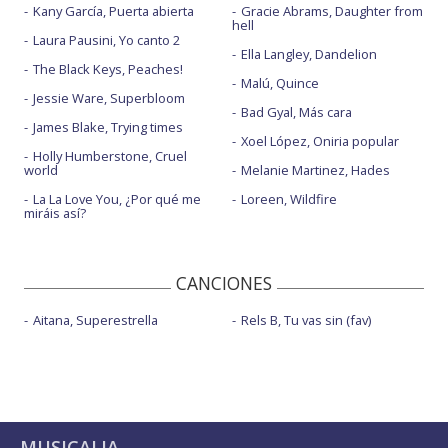
Kany García, Puerta abierta
Gracie Abrams, Daughter from
hell
Laura Pausini, Yo canto 2
Ella Langley, Dandelion
The Black Keys, Peaches!
Malú, Quince
Jessie Ware, Superbloom
Bad Gyal, Más cara
James Blake, Trying times
Xoel López, Oniria popular
Holly Humberstone, Cruel
world
Melanie Martinez, Hades
La La Love You, ¿Por qué me
Loreen, Wildfire
miráis así?
CANCIONES
Aitana, Superestrella
Rels B, Tu vas sin (fav)
MUSICALIA