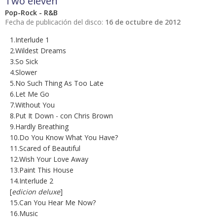
Two eleven
Pop-Rock - R&B
Fecha de publicación del disco:
16 de octubre de 2012
1.Interlude 1
2.Wildest Dreams
3.So Sick
4.Slower
5.No Such Thing As Too Late
6.Let Me Go
7.Without You
8.Put It Down - con Chris Brown
9.Hardly Breathing
10.Do You Know What You Have?
11.Scared of Beautiful
12.Wish Your Love Away
13.Paint This House
14.Interlude 2
[
edicion deluxe
]
15.Can You Hear Me Now?
16.Music