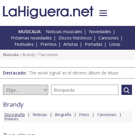
MUSICALIA:
Noticias musicales
Novedades
Próximas novedades
Discos históricos
Canciones
Festivales
Premios
Artistas
Portadas
Listas
Musicalia
>
Brandy
> Two eleven
Destacado:
'The wow! signal' es el décimo álbum de Muse
Brandy
Discografía
Noticias
Biografía
Fotos
Canciones
Enlaces