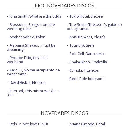
PRO. NOVEDADES DISCOS
Jorja Smith, What are the odds
Tokio Hotel, Encore
Blossoms, Songs from the
The Script, The user's guide to
wedding cake
being human
beabadoobee, Pylon
Anni B Sweet, Alegría
Alabama Shakes, I must be
Toundra, Siete
dreaming
Soft Cell, Danceteria
Phoebe Bridgers, Lost
weekend
Chaka Khan, Chakzilla
Karol G, No me arrepiento de
Camela, Titánicos
sentir tanto
Beck, Ride lonesome
David Bisbal, Eternos
Interpol, This mirror weighs a
ton
NOVEDADES DISCOS
Rels B: love love FLAKK
Ariana Grande, Petal