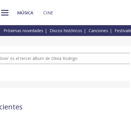
MÚSICA
CINE
Próximas novedades
Discos históricos
Canciones
Festival
 love' es el tercer álbum de Olivia Rodrigo
cientes