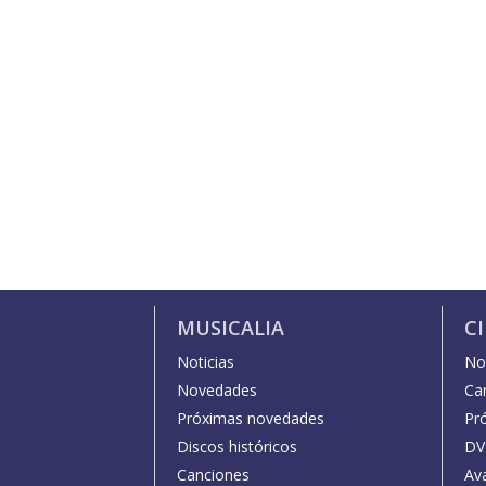
MUSICALIA
C
Noticias
Not
Novedades
Car
Próximas novedades
Pr
Discos históricos
DV
Canciones
Av