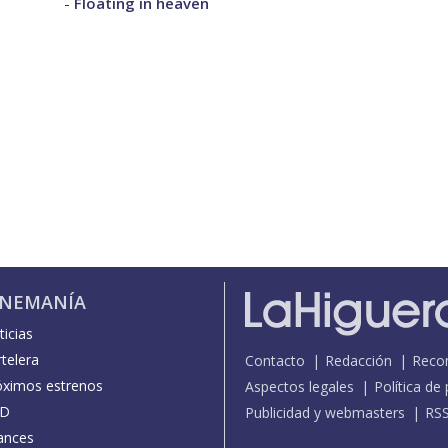
-
Floating in heaven
INEMANÍA
icias
telera
Contacto
Redacción
Reco
óximos estrenos
Aspectos legales
Política de
D
Publicidad y webmasters
RS
ances