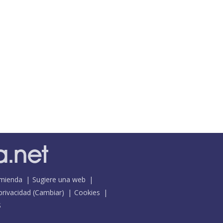
mienda
Sugiere una web
 privacidad
(
Cambiar
)
Cookies
S