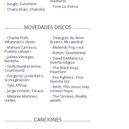
madness
Jungle, Sunshine
Tove Lo, Estrus
Chaka Khan, Chakzilla
NOVEDADES DISCOS
Charlie Puth,
Triángulo de Amor
Whatever's clever
Bizarro, Mi catedral
Manuel Carrasco,
Melendi, Pop rock
Pueblo salvaje I
Robyn, Sexistential
Julieta Venegas,
David DeMaría, La
Norteña
puerta mágica
Holly Humberstone,
The Black Keys,
Cruel world
Peaches!
Fangoria, La verdad o
Foo Fighters, Your
la imaginación
favorite toy
Tyla, A*Pop
RAYE, This music may
Jorge Drexler, Taracá
contain hope.
Melanie Martinez,
The Strokes, Reality
Hades
awaits
CANCIONES