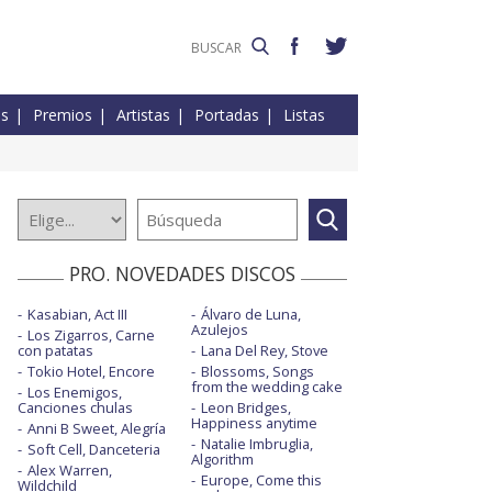
es
Premios
Artistas
Portadas
Listas
PRO. NOVEDADES DISCOS
Kasabian, Act III
Álvaro de Luna,
Azulejos
Los Zigarros, Carne
con patatas
Lana Del Rey, Stove
Tokio Hotel, Encore
Blossoms, Songs
from the wedding cake
Los Enemigos,
Canciones chulas
Leon Bridges,
Happiness anytime
Anni B Sweet, Alegría
Natalie Imbruglia,
Soft Cell, Danceteria
Algorithm
Alex Warren,
Europe, Come this
Wildchild