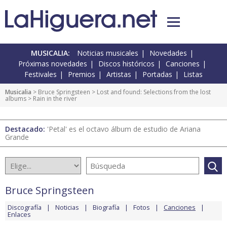
MUSICALIA:
Noticias musicales
Novedades
Próximas novedades
Discos históricos
Canciones
Festivales
Premios
Artistas
Portadas
Listas
Musicalia
>
Bruce Springsteen
>
Lost and found: Selections from the lost
albums
> Rain in the river
Destacado:
'Petal' es el octavo álbum de estudio de Ariana
Grande
Bruce Springsteen
Discografía
Noticias
Biografía
Fotos
Canciones
Enlaces