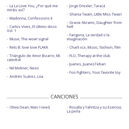
La La Love You, ¿Por qué me
Jorge Drexler, Taracá
miráis así?
Shania Twain, Little Miss Twain
Madonna, Confessions II
Gracie Abrams, Daughter from
Carlos Vives, El último disco
hell
Vol. 1
Fangoria, La verdad o la
Muse, The wow! signal
imaginación
Rels B: love love FLAKK
Charli xcx, Music, fashion, film
Triángulo de Amor Bizarro, Mi
FLO, Therapy at the club
catedral
Juanes, JuanesTeban
Nil Moliner, Nexo
Foo Fighters, Your favorite toy
Andrés Suárez, Lúa
CANCIONES
Olivia Dean, Man I need
Rosalía y Yahritza y su Esencia,
La perla