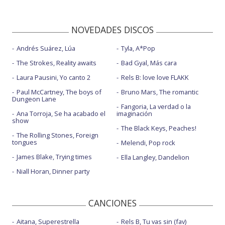
NOVEDADES DISCOS
Andrés Suárez, Lúa
Tyla, A*Pop
The Strokes, Reality awaits
Bad Gyal, Más cara
Laura Pausini, Yo canto 2
Rels B: love love FLAKK
Paul McCartney, The boys of
Bruno Mars, The romantic
Dungeon Lane
Fangoria, La verdad o la
Ana Torroja, Se ha acabado el
imaginación
show
The Black Keys, Peaches!
The Rolling Stones, Foreign
tongues
Melendi, Pop rock
James Blake, Trying times
Ella Langley, Dandelion
Niall Horan, Dinner party
CANCIONES
Aitana, Superestrella
Rels B, Tu vas sin (fav)