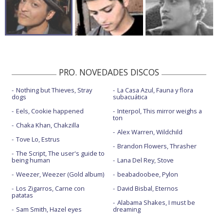
PRO. NOVEDADES DISCOS
Nothing but Thieves, Stray
La Casa Azul, Fauna y flora
dogs
subacuática
Eels, Cookie happened
Interpol, This mirror weighs a
ton
Chaka Khan, Chakzilla
Alex Warren, Wildchild
Tove Lo, Estrus
Brandon Flowers, Thrasher
The Script, The user's guide to
being human
Lana Del Rey, Stove
Weezer, Weezer (Gold album)
beabadoobee, Pylon
Los Zigarros, Carne con
David Bisbal, Eternos
patatas
Alabama Shakes, I must be
Sam Smith, Hazel eyes
dreaming