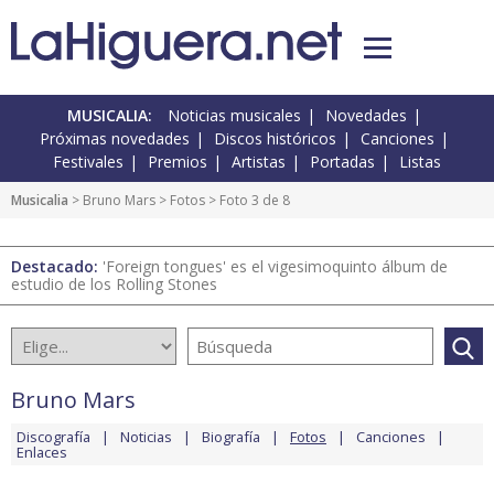
MUSICALIA:
Noticias musicales
Novedades
Próximas novedades
Discos históricos
Canciones
Festivales
Premios
Artistas
Portadas
Listas
Musicalia
>
Bruno Mars
>
Fotos
> Foto 3 de 8
Destacado:
'Foreign tongues' es el vigesimoquinto álbum de
estudio de los Rolling Stones
Bruno Mars
Discografía
Noticias
Biografía
Fotos
Canciones
Enlaces