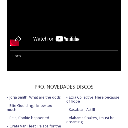
Loco
PRO. NOVEDADES DISCOS
Jorja Smith, What are the odds
Ezra Collective, Here because
of hope
Ellie Goulding, I know too
much
Kasabian, Act III
Eels, Cookie happened
Alabama Shakes, I must be
dreaming
Greta Van Fleet, Palace for the