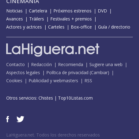
CINEMANÍA
Noticias
Cartelera
Próximos estrenos
DVD
Avances
Tráilers
Festivales + premios
Actores y actrices
Carteles
Box-office
Guía / directorio
Contacto
Redacción
Recomienda
Sugiere una web
Aspectos legales
Política de privacidad
(
Cambiar
)
Cookies
Publicidad y webmasters
RSS
Otros servicios:
Chistes
|
Top10Listas.com
LaHiguera.net. Todos los derechos reservados