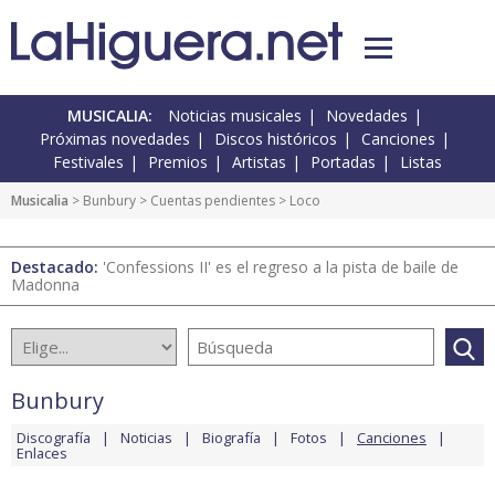
MUSICALIA:
Noticias musicales
Novedades
Próximas novedades
Discos históricos
Canciones
Festivales
Premios
Artistas
Portadas
Listas
Musicalia
>
Bunbury
>
Cuentas pendientes
> Loco
Destacado:
'Confessions II' es el regreso a la pista de baile de
Madonna
Bunbury
Discografía
Noticias
Biografía
Fotos
Canciones
Enlaces