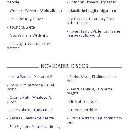
people
Brandon Flowers, Thrasher
Weezer, Weezer (Gold album)
Natalie Imbruglia, Algorithm
Lana Del Rey, Stove
La Casa Azul, Fauna y flora
subacuática
Toundra, Siete
Roger Taylor, Violence insane
in a beautiful world
Alex Warren, Wildchild
Los Zigarros, Carne con
patatas
NOVEDADES DISCOS
Laura Pausini, Yo canto 2
Carlos Vives, El último disco
Vol. 1
Holly Humberstone, Cruel
world
David DeMaría, La puerta
mágica
Charlie Puth, Whatever's
clever
Nil Moliner, Nexo
James Blake, Trying times
Loreen, Wildfire
Kase.O, Camisa de fuerza
Gracie Abrams, Daughter from
hell
Foo Fighters, Your favorite toy