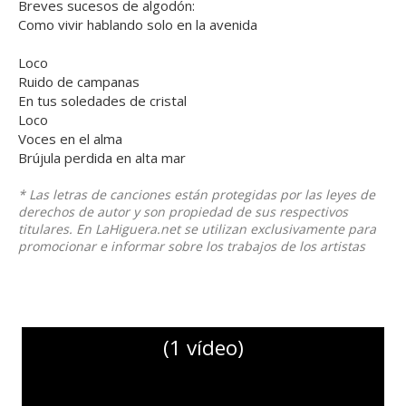
Breves sucesos de algodón:
Como vivir hablando solo en la avenida
Loco
Ruido de campanas
En tus soledades de cristal
Loco
Voces en el alma
Brújula perdida en alta mar
* Las letras de canciones están protegidas por las leyes de
derechos de autor y son propiedad de sus respectivos
titulares. En LaHiguera.net se utilizan exclusivamente para
promocionar e informar sobre los trabajos de los artistas
(1 vídeo)