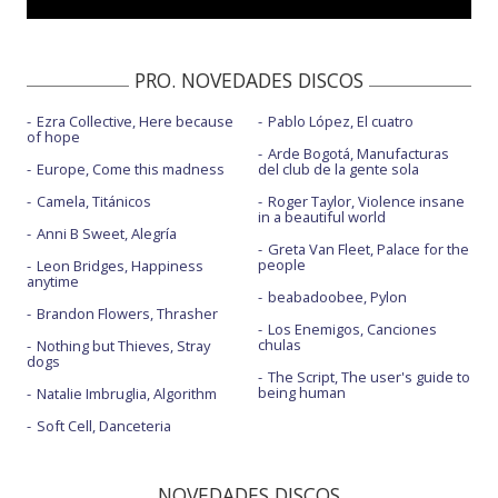
PRO. NOVEDADES DISCOS
Ezra Collective, Here because
Pablo López, El cuatro
of hope
Arde Bogotá, Manufacturas
Europe, Come this madness
del club de la gente sola
Camela, Titánicos
Roger Taylor, Violence insane
in a beautiful world
Anni B Sweet, Alegría
Greta Van Fleet, Palace for the
people
Leon Bridges, Happiness
anytime
beabadoobee, Pylon
Brandon Flowers, Thrasher
Los Enemigos, Canciones
chulas
Nothing but Thieves, Stray
dogs
The Script, The user's guide to
being human
Natalie Imbruglia, Algorithm
Soft Cell, Danceteria
NOVEDADES DISCOS