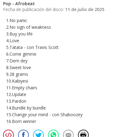
Pop - Afrobeat
Fecha de publicación del disco:
11 de julio de 2025
1.No panic
2.No sign of weakness
3.Buy you life
4.Love
5.Tatata - con Travis Scott
6.Come gimme
7.Dem dey
8.Sweet love
9.28 grams
10.Kabiyesi
11.Empty chairs
12.Update
13.Pardon
14.Bundle by bundle
15.Change your mind - con Shaboozey
16.Born winner