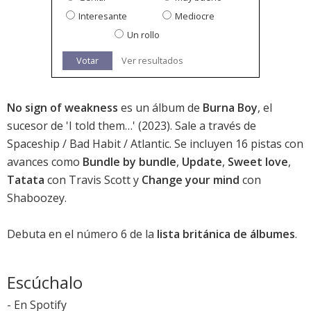
Interesante
Mediocre
Un rollo
Votar
Ver resultados
No sign of weakness
es un álbum de
Burna Boy
, el
sucesor de '
I told them…
' (2023). Sale a través de
Spaceship / Bad Habit / Atlantic. Se incluyen 16 pistas con
avances como
Bundle by bundle
,
Update
,
Sweet love
,
Tatata
con Travis Scott y
Change your mind
con
Shaboozey.
Debuta en el
número 6
de la
lista británica de álbumes
.
Escúchalo
-
En Spotify