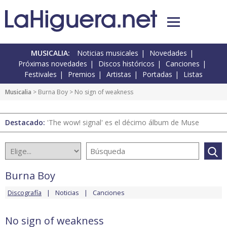
MUSICALIA:
Noticias musicales
Novedades
Próximas novedades
Discos históricos
Canciones
Festivales
Premios
Artistas
Portadas
Listas
Musicalia
>
Burna Boy
> No sign of weakness
Destacado:
'The wow! signal' es el décimo álbum de Muse
Burna Boy
Discografía
Noticias
Canciones
No sign of weakness