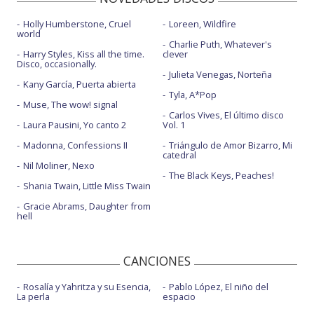
Holly Humberstone, Cruel
Loreen, Wildfire
world
Charlie Puth, Whatever's
Harry Styles, Kiss all the time.
clever
Disco, occasionally.
Julieta Venegas, Norteña
Kany García, Puerta abierta
Tyla, A*Pop
Muse, The wow! signal
Carlos Vives, El último disco
Laura Pausini, Yo canto 2
Vol. 1
Madonna, Confessions II
Triángulo de Amor Bizarro, Mi
catedral
Nil Moliner, Nexo
The Black Keys, Peaches!
Shania Twain, Little Miss Twain
Gracie Abrams, Daughter from
hell
CANCIONES
Rosalía y Yahritza y su Esencia,
Pablo López, El niño del
La perla
espacio