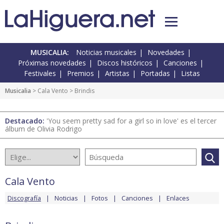
MUSICALIA:
Noticias musicales
Novedades
Próximas novedades
Discos históricos
Canciones
Festivales
Premios
Artistas
Portadas
Listas
Musicalia
>
Cala Vento
> Brindis
Destacado:
'You seem pretty sad for a girl so in love' es el tercer
álbum de Olivia Rodrigo
Cala Vento
Discografía
Noticias
Fotos
Canciones
Enlaces