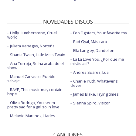
NOVEDADES DISCOS
Holly Humberstone, Cruel
Foo Fighters, Your favorite toy
world
Bad Gyal, Más cara
Julieta Venegas, Norteña
Ella Langley, Dandelion
Shania Twain, Little Miss Twain
La La Love You, ¿Por qué me
Ana Torroja, Se ha acabado el
miráis así?
show
Andrés Suárez, Lúa
Manuel Carrasco, Pueblo
salvaje I
Charlie Puth, Whatever's
clever
RAYE, This music may contain
hope.
James Blake, Trying times
Olivia Rodrigo, You seem
Sienna Spiro, Visitor
pretty sad for a girl so in love
Melanie Martinez, Hades
CANCIONES