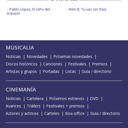
Pablo López, El niño del
Rels B, Tu vas sin (fav)
espacio
MUSICALIA
Noticias
Novedades
Próximas novedades
Discos históricos
Canciones
Festivales
Premios
Artistas y grupos
Portadas
Listas
Guía / directorio
CINEMANÍA
Noticias
Cartelera
Próximos estrenos
DVD
Avances
Tráilers
Festivales + premios
Actores y actrices
Carteles
Box-office
Guía / directorio