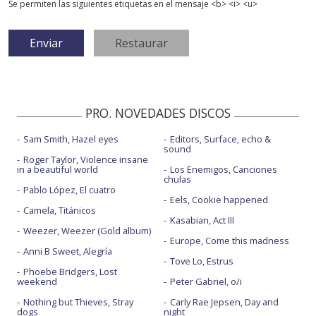
Se permiten las siguientes etiquetas en el mensaje <b> <i> <u>
PRO. NOVEDADES DISCOS
Sam Smith, Hazel eyes
Editors, Surface, echo &
sound
Roger Taylor, Violence insane
in a beautiful world
Los Enemigos, Canciones
chulas
Pablo López, El cuatro
Eels, Cookie happened
Camela, Titánicos
Kasabian, Act III
Weezer, Weezer (Gold album)
Europe, Come this madness
Anni B Sweet, Alegría
Tove Lo, Estrus
Phoebe Bridgers, Lost
weekend
Peter Gabriel, o/i
Nothing but Thieves, Stray
Carly Rae Jepsen, Day and
dogs
night