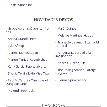
Jungle, Sunshine
NOVEDADES DISCOS
Gracie Abrams, Daughter from
Malú, Quince
hell
Melanie Martinez, Hades
Ariana Grande, Petal
Triángulo de Amor Bizarro, Mi
Tyla, A*Pop
catedral
Juanes, JuanesTeban
Fangoria, La verdad o la
imaginación
Manuel Turizo, Apambichao
Andrés Suárez, Lúa
Kany García, Puerta abierta
The Rolling Stones, Foreign
tongues
Shania Twain, Little Miss Twain
Sienna Spiro, Visitor
Paul McCartney, The boys of
Dungeon Lane
Melendi, Pop rock
CANCIONES