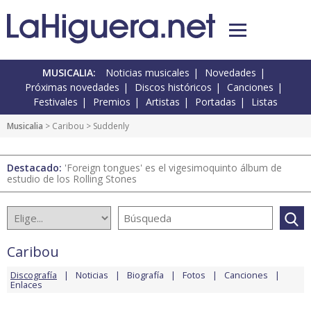
MUSICALIA:
Noticias musicales
Novedades
Próximas novedades
Discos históricos
Canciones
Festivales
Premios
Artistas
Portadas
Listas
Musicalia
>
Caribou
> Suddenly
Destacado:
'Foreign tongues' es el vigesimoquinto álbum de
estudio de los Rolling Stones
Caribou
Discografía
Noticias
Biografía
Fotos
Canciones
Enlaces