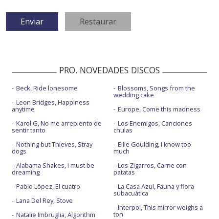
PRO. NOVEDADES DISCOS
Beck, Ride lonesome
Blossoms, Songs from the
wedding cake
Leon Bridges, Happiness
anytime
Europe, Come this madness
Karol G, No me arrepiento de
Los Enemigos, Canciones
sentir tanto
chulas
Nothing but Thieves, Stray
Ellie Goulding, I know too
dogs
much
Alabama Shakes, I must be
Los Zigarros, Carne con
dreaming
patatas
Pablo López, El cuatro
La Casa Azul, Fauna y flora
subacuática
Lana Del Rey, Stove
Interpol, This mirror weighs a
ton
Natalie Imbruglia, Algorithm