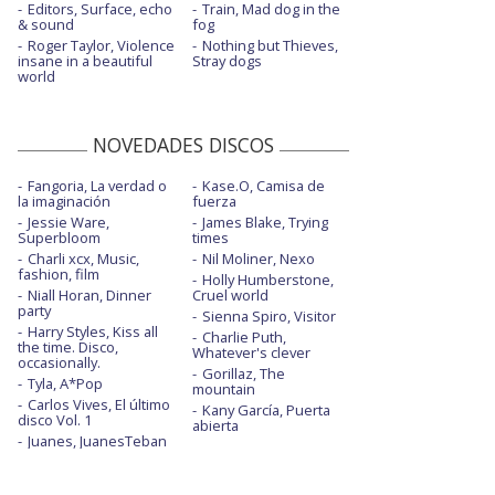
Editors, Surface, echo
Train, Mad dog in the
& sound
fog
Roger Taylor, Violence
Nothing but Thieves,
insane in a beautiful
Stray dogs
world
NOVEDADES DISCOS
Fangoria, La verdad o
Kase.O, Camisa de
la imaginación
fuerza
Jessie Ware,
James Blake, Trying
Superbloom
times
Charli xcx, Music,
Nil Moliner, Nexo
fashion, film
Holly Humberstone,
Niall Horan, Dinner
Cruel world
party
Sienna Spiro, Visitor
Harry Styles, Kiss all
Charlie Puth,
the time. Disco,
Whatever's clever
occasionally.
Gorillaz, The
Tyla, A*Pop
mountain
Carlos Vives, El último
Kany García, Puerta
disco Vol. 1
abierta
Juanes, JuanesTeban