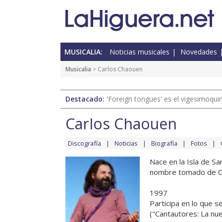
MUSICALIA:
Noticias musicales
Novedades
Musicalia
> Carlos Chaouen
Destacado:
'Foreign tongues' es el vigesimoqui
Carlos Chaouen
Discografía
Noticias
Biografía
Fotos
Nace en la Isla de S
nombre tomado de Che
1997
Participa en lo que s
("Cantautores: La nue