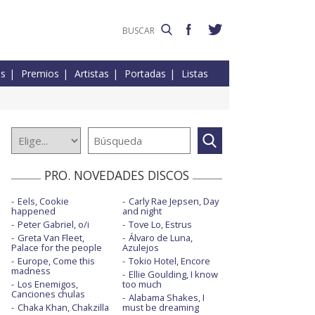
es
Premios
Artistas
Portadas
Listas
PRO. NOVEDADES DISCOS
Eels, Cookie
Carly Rae Jepsen, Day
happened
and night
Peter Gabriel, o/i
Tove Lo, Estrus
Greta Van Fleet,
Álvaro de Luna,
Palace for the people
Azulejos
Europe, Come this
Tokio Hotel, Encore
madness
Ellie Goulding, I know
Los Enemigos,
too much
Canciones chulas
Alabama Shakes, I
Chaka Khan, Chakzilla
must be dreaming