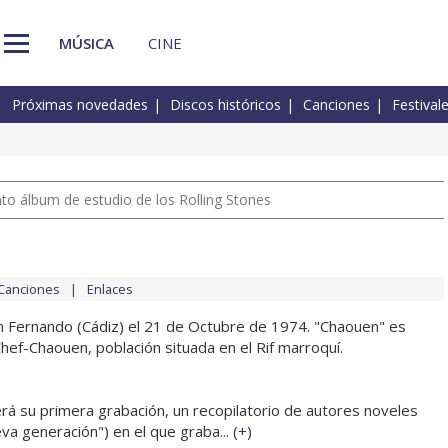
MÚSICA
CINE
Próximas novedades
Discos históricos
Canciones
Festival
nto álbum de estudio de los Rolling Stones
Canciones
Enlaces
an Fernando (Cádiz) el 21 de Octubre de 1974. "Chaouen" es
f-Chaouen, población situada en el Rif marroquí.
erá su primera grabación, un recopilatorio de autores noveles
va generación") en el que graba... (
+
)