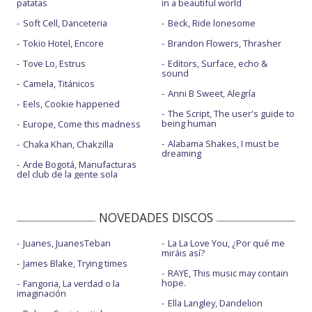
patatas
in a beautiful world
Soft Cell, Danceteria
Beck, Ride lonesome
Tokio Hotel, Encore
Brandon Flowers, Thrasher
Tove Lo, Estrus
Editors, Surface, echo &
sound
Camela, Titánicos
Anni B Sweet, Alegría
Eels, Cookie happened
The Script, The user's guide to
being human
Europe, Come this madness
Alabama Shakes, I must be
Chaka Khan, Chakzilla
dreaming
Arde Bogotá, Manufacturas
del club de la gente sola
NOVEDADES DISCOS
Juanes, JuanesTeban
La La Love You, ¿Por qué me
miráis así?
James Blake, Trying times
RAYE, This music may contain
hope.
Fangoria, La verdad o la
imaginación
Ella Langley, Dandelion