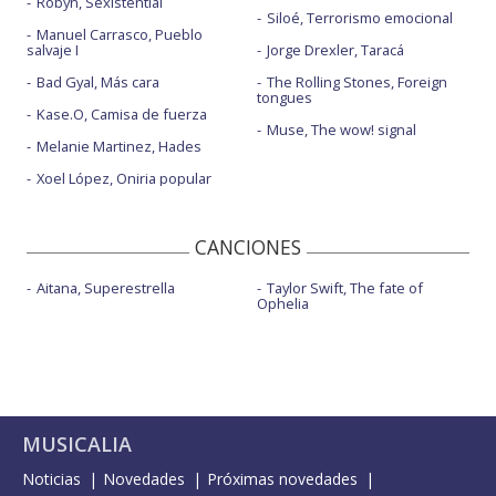
Robyn, Sexistential
Siloé, Terrorismo emocional
Manuel Carrasco, Pueblo
salvaje I
Jorge Drexler, Taracá
Bad Gyal, Más cara
The Rolling Stones, Foreign
tongues
Kase.O, Camisa de fuerza
Muse, The wow! signal
Melanie Martinez, Hades
Xoel López, Oniria popular
CANCIONES
Aitana, Superestrella
Taylor Swift, The fate of
Ophelia
MUSICALIA
Noticias
Novedades
Próximas novedades