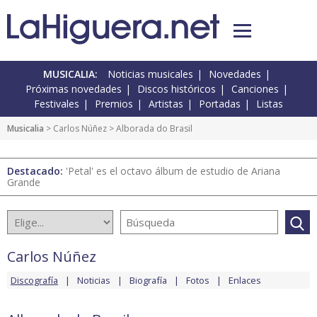
MUSICALIA:
Noticias musicales
Novedades
Próximas novedades
Discos históricos
Canciones
Festivales
Premios
Artistas
Portadas
Listas
Musicalia
>
Carlos Núñez
> Alborada do Brasil
Destacado:
'Petal' es el octavo álbum de estudio de Ariana
Grande
Carlos Núñez
Discografía
Noticias
Biografía
Fotos
Enlaces