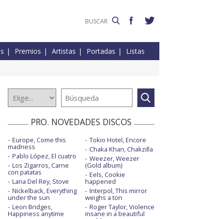
es
Premios
Artistas
Portadas
Listas
PRO. NOVEDADES DISCOS
Europe, Come this
Tokio Hotel, Encore
madness
Chaka Khan, Chakzilla
Pablo López, El cuatro
Weezer, Weezer
Los Zigarros, Carne
(Gold album)
con patatas
Eels, Cookie
Lana Del Rey, Stove
happened
Nickelback, Everything
Interpol, This mirror
under the sun
weighs a ton
Leon Bridges,
Roger Taylor, Violence
Happiness anytime
insane in a beautiful