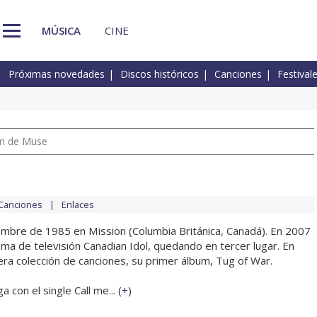
MÚSICA
CINE
Próximas novedades
Discos históricos
Canciones
Festival
um de Muse
Canciones
Enlaces
embre de 1985 en Mission (Columbia Británica, Canadá). En 2007
ama de televisión Canadian Idol, quedando en tercer lugar. En
era colección de canciones, su primer álbum, Tug of War.
con el single Call me... (
+
)