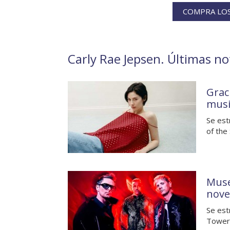
COMPRA LOS
Carly Rae Jepsen. Últimas not
Grac
musi
Se est
of the
Muse
nove
Se est
Towers