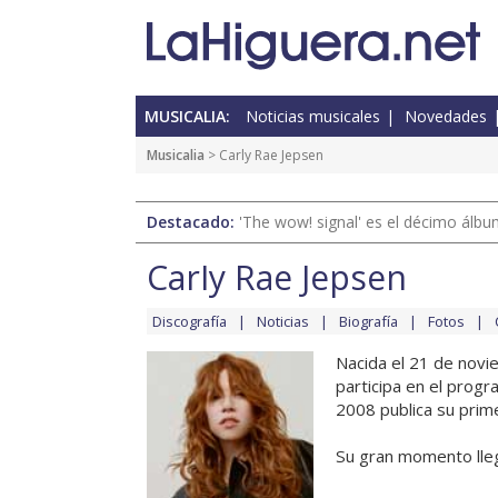
MUSICALIA:
Noticias musicales
Novedades
Musicalia
> Carly Rae Jepsen
Destacado:
'The wow! signal' es el décimo álb
Carly Rae Jepsen
Discografía
Noticias
Biografía
Fotos
Nacida el 21 de novi
participa en el progr
2008 publica su prim
Su gran momento llega 