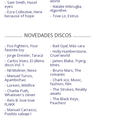
world
Sam Smith, Hazel
eyes
Natalie Imbruglia,
Algorithm
Ezra Collective, Here
because of hope
Tove Lo, Estrus
NOVEDADES DISCOS
Foo Fighters, Your
Bad Gyal, Más cara
favorite toy
Holly Humberstone,
Jorge Drexler, Taracá
Cruel world
Carlos Vives, El último
James Blake, Trying
disco Vol. 1
times
Nil Moliner, Nexo
Bruno Mars, The
romantic
Manuel Turizo,
Apambichao
Charli xcx, Music,
fashion, film
Loreen, Wildfire
The Strokes, Reality
Charlie Puth,
awaits
Whatever's clever
The Black Keys,
Rels B: love love
Peaches!
FLAKK
Manuel Carrasco,
Pueblo salvaje I