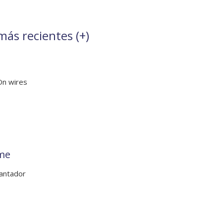
más recientes (
+
)
On wires
ime
antador