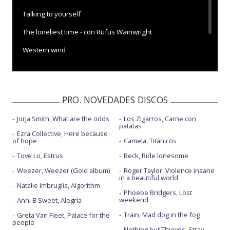
Talking to yourself
The loneliest time - con Rufus Wainwright
Western wind
Western wind - con letra
PRO. NOVEDADES DISCOS
Jorja Smith, What are the odds
Los Zigarros, Carne con
patatas
Ezra Collective, Here because
of hope
Camela, Titánicos
Tove Lo, Estrus
Beck, Ride lonesome
Weezer, Weezer (Gold album)
Roger Taylor, Violence insane
in a beautiful world
Natalie Imbruglia, Algorithm
Phoebe Bridgers, Lost
weekend
Anni B Sweet, Alegría
Train, Mad dog in the fog
Greta Van Fleet, Palace for the
people
Nothing but Thieves, Stray