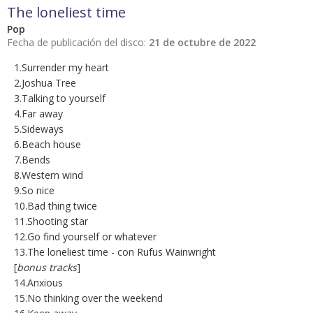
The loneliest time
Pop
Fecha de publicación del disco:
21 de octubre de 2022
1.Surrender my heart
2.Joshua Tree
3.Talking to yourself
4.Far away
5.Sideways
6.Beach house
7.Bends
8.Western wind
9.So nice
10.Bad thing twice
11.Shooting star
12.Go find yourself or whatever
13.The loneliest time - con Rufus Wainwright
[
bonus tracks
]
14.Anxious
15.No thinking over the weekend