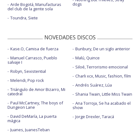
dogs
Arde Bogotá, Manufacturas
del club de la gente sola
Toundra, Siete
NOVEDADES DISCOS
Kase.O, Camisa de fuerza
Bunbury, De un siglo anterior
Manuel Carrasco, Pueblo
Malú, Quince
salvaje I
Siloé, Terrorismo emocional
Robyn, Sexistential
Charli xcx, Music, fashion, film
Melendi, Pop rock
Andrés Suárez, Lúa
Triángulo de Amor Bizarro, Mi
catedral
Shania Twain, Little Miss Twain
Paul McCartney, The boys of
Ana Torroja, Se ha acabado el
Dungeon Lane
show
David DeMaría, La puerta
Jorge Drexler, Taracá
mágica
Juanes, JuanesTeban