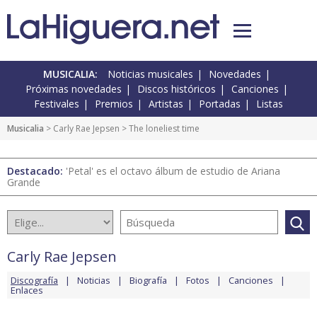
MUSICALIA:
Noticias musicales
Novedades
Próximas novedades
Discos históricos
Canciones
Festivales
Premios
Artistas
Portadas
Listas
Musicalia
>
Carly Rae Jepsen
> The loneliest time
Destacado:
'Petal' es el octavo álbum de estudio de Ariana
Grande
Carly Rae Jepsen
Discografía
Noticias
Biografía
Fotos
Canciones
Enlaces