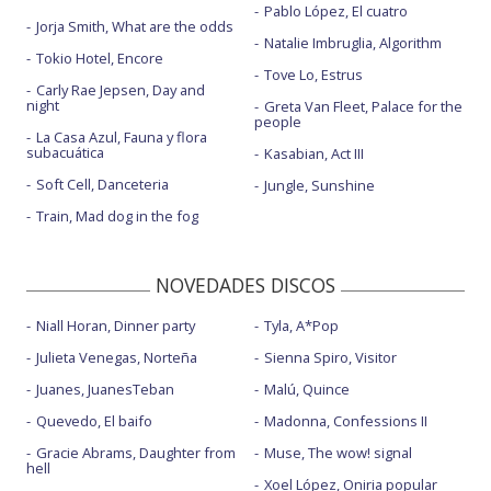
Pablo López, El cuatro
Jorja Smith, What are the odds
Natalie Imbruglia, Algorithm
Tokio Hotel, Encore
Tove Lo, Estrus
Carly Rae Jepsen, Day and
night
Greta Van Fleet, Palace for the
people
La Casa Azul, Fauna y flora
subacuática
Kasabian, Act III
Soft Cell, Danceteria
Jungle, Sunshine
Train, Mad dog in the fog
NOVEDADES DISCOS
Niall Horan, Dinner party
Tyla, A*Pop
Julieta Venegas, Norteña
Sienna Spiro, Visitor
Juanes, JuanesTeban
Malú, Quince
Quevedo, El baifo
Madonna, Confessions II
Gracie Abrams, Daughter from
Muse, The wow! signal
hell
Xoel López, Oniria popular