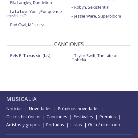
Ella Langley, Dandelion
Robyn, Sexistential
La La Love You, ¿Por qué me
miráis así?
Jessie Ware, Superbloom
Bad Gyal, Más cara
CANCIONES
Rels B, Tu vas sin (fav)
Taylor Swift, The fate of
Ophelia
MUSICALIA
Noticias
Novedades
Próximas novedades
Discos históricos
Canciones
Festivales
Premios
Artistas y grupos
Portadas
Listas
Guía / directorio