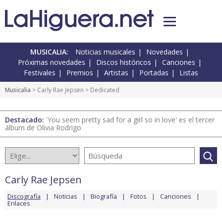
MUSICALIA:
Noticias musicales
Novedades
Próximas novedades
Discos históricos
Canciones
Festivales
Premios
Artistas
Portadas
Listas
Musicalia
>
Carly Rae Jepsen
> Dedicated
Destacado:
'You seem pretty sad for a girl so in love' es el tercer
álbum de Olivia Rodrigo
Carly Rae Jepsen
Discografía
Noticias
Biografía
Fotos
Canciones
Enlaces