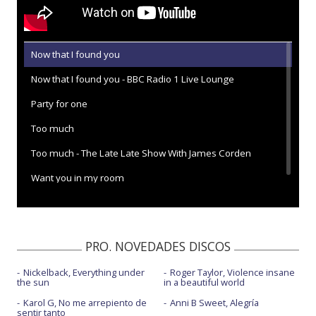
Now that I found you
Now that I found you - BBC Radio 1 Live Lounge
Party for one
Too much
Too much - The Late Late Show With James Corden
Want you in my room
PRO. NOVEDADES DISCOS
Nickelback, Everything under
Roger Taylor, Violence insane
the sun
in a beautiful world
Karol G, No me arrepiento de
Anni B Sweet, Alegría
sentir tanto