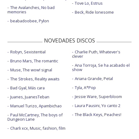
Tove Lo, Estrus
The Avalanches, No bad
memories
Beck, Ride lonesome
beabadoobee, Pylon
NOVEDADES DISCOS
Robyn, Sexistential
Charlie Puth, Whatever's
clever
Bruno Mars, The romantic
Ana Torroja, Se ha acabado el
show
Muse, The wow! signal
Ariana Grande, Petal
The Strokes, Reality awaits
Tyla, A*Pop
Bad Gyal, Más cara
Jessie Ware, Superbloom
Juanes, JuanesTeban
Laura Pausini, Yo canto 2
Manuel Turizo, Apambichao
The Black Keys, Peaches!
Paul McCartney, The boys of
Dungeon Lane
Charli xcx, Music, fashion, film