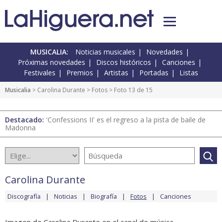
MUSICALIA:
Noticias musicales
Novedades
Próximas novedades
Discos históricos
Canciones
Festivales
Premios
Artistas
Portadas
Listas
Musicalia
>
Carolina Durante
>
Fotos
> Foto 13 de 15
Destacado:
'Confessions II' es el regreso a la pista de baile de
Madonna
Carolina Durante
Discografía
Noticias
Biografía
Fotos
Canciones