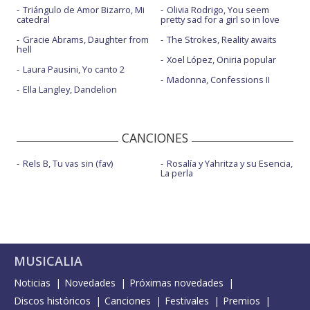
Triángulo de Amor Bizarro, Mi
Olivia Rodrigo, You seem
catedral
pretty sad for a girl so in love
Gracie Abrams, Daughter from
The Strokes, Reality awaits
hell
Xoel López, Oniria popular
Laura Pausini, Yo canto 2
Madonna, Confessions II
Ella Langley, Dandelion
CANCIONES
Rels B, Tu vas sin (fav)
Rosalía y Yahritza y su Esencia,
La perla
MUSICALIA
Noticias
Novedades
Próximas novedades
Discos históricos
Canciones
Festivales
Premios