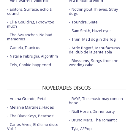
Alex Warren, Wildchild
in a beautiful world
Editors, Surface, echo &
Nothing but Thieves, Stray
sound
dogs
Ellie Goulding, I know too
Toundra, Siete
much
Sam Smith, Hazel eyes
The Avalanches, No bad
memories
Train, Mad dog in the fog
Camela, Titánicos
Arde Bogotá, Manufacturas
del club de la gente sola
Natalie Imbruglia, Algorithm
Blossoms, Songs from the
Eels, Cookie happened
wedding cake
NOVEDADES DISCOS
Ariana Grande, Petal
RAYE, This music may contain
hope.
Melanie Martinez, Hades
Niall Horan, Dinner party
The Black Keys, Peaches!
Bruno Mars, The romantic
Carlos Vives, El último disco
Vol. 1
Tyla, A*Pop