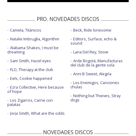
PRO. NOVEDADES DISCOS
Camela, Titánicos
Beck, Ride lonesome
Natalie Imbruglia, Algorithm
Editors, Surface, echo &
sound
Alabama Shakes, I must be
dreaming
Lana Del Rey, Stove
Sam Smith, Hazel eyes
Arde Bogotá, Manufacturas
del club de la gente sola
FLO, Therapy at the club
Anni B Sweet, Alegría
Eels, Cookie happened
Los Enemigos, Canciones
chulas
Ezra Collective, Here because
of hope
Nothing but Thieves, Stray
dogs
Los Zigarros, Carne con
patatas
Jorja Smith, What are the odds
NOVEDADES DISCOS