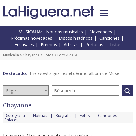
MUSICALIA:
Noticias musicales
Novedades
Próximas novedades
Discos históricos
Canciones
Festivales
Premios
Artistas
Portadas
Listas
Musicalia
>
Chayanne
>
Fotos
> Foto 4 de 9
Destacado:
'The wow! signal' es el décimo álbum de Muse
Chayanne
Discografía
Noticias
Biografía
Fotos
Canciones
Enlaces
Imagen de Chayanne en el canal de música.