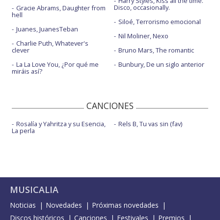
Harry Styles, Kiss all the time.
Disco, occasionally.
Gracie Abrams, Daughter from
hell
Siloé, Terrorismo emocional
Juanes, JuanesTeban
Nil Moliner, Nexo
Charlie Puth, Whatever's
clever
Bruno Mars, The romantic
La La Love You, ¿Por qué me
Bunbury, De un siglo anterior
miráis así?
CANCIONES
Rosalía y Yahritza y su Esencia,
Rels B, Tu vas sin (fav)
La perla
MUSICALIA
Noticias
Novedades
Próximas novedades
Discos históricos
Canciones
Festivales
Premios