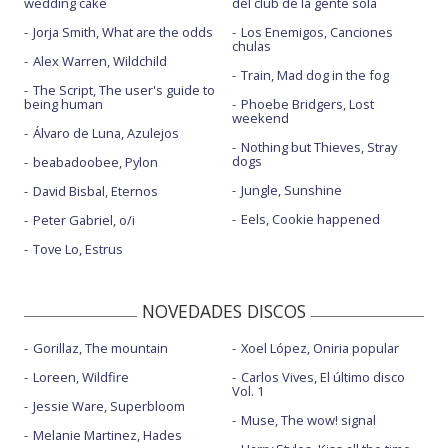
wedding cake
del club de la gente sola
Jorja Smith, What are the odds
Los Enemigos, Canciones
chulas
Alex Warren, Wildchild
Train, Mad dog in the fog
The Script, The user's guide to
being human
Phoebe Bridgers, Lost
weekend
Álvaro de Luna, Azulejos
Nothing but Thieves, Stray
dogs
beabadoobee, Pylon
Jungle, Sunshine
David Bisbal, Eternos
Eels, Cookie happened
Peter Gabriel, o/i
Tove Lo, Estrus
NOVEDADES DISCOS
Gorillaz, The mountain
Xoel López, Oniria popular
Loreen, Wildfire
Carlos Vives, El último disco
Vol. 1
Jessie Ware, Superbloom
Muse, The wow! signal
Melanie Martinez, Hades