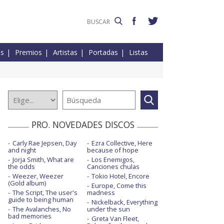
es
Premios
Artistas
Portadas
Listas
PRO. NOVEDADES DISCOS
Carly Rae Jepsen, Day
Ezra Collective, Here
and night
because of hope
Jorja Smith, What are
Los Enemigos,
the odds
Canciones chulas
Weezer, Weezer
Tokio Hotel, Encore
(Gold album)
Europe, Come this
The Script, The user's
madness
guide to being human
Nickelback, Everything
The Avalanches, No
under the sun
bad memories
Greta Van Fleet,