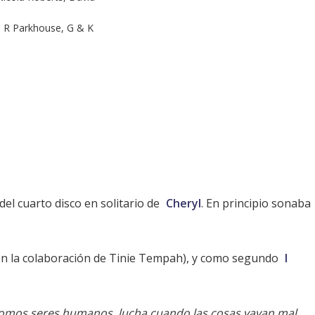
, R Parkhouse, G & K
 del cuarto disco en solitario de
Cheryl
. En principio sonaba
n la colaboración de
Tinie Tempah
), y como segundo
I
 somos seres humanos, lucha cuando las cosas vayan mal