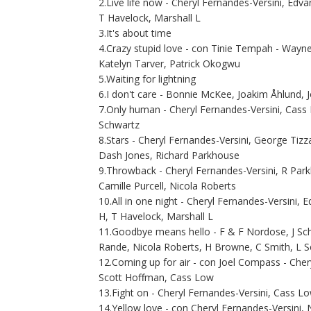
2.Live life now - Cheryl Fernandes-Versini, Edv
T Havelock, Marshall L
3.It's about time
4.Crazy stupid love - con Tinie Tempah - Wayne 
Katelyn Tarver, Patrick Okogwu
5.Waiting for lightning
6.I don't care - Bonnie McKee, Joakim Åhlund
7.Only human - Cheryl Fernandes-Versini, Cass 
Schwartz
8.Stars - Cheryl Fernandes-Versini, George Tizz
Dash Jones, Richard Parkhouse
9.Throwback - Cheryl Fernandes-Versini, R Park
Camille Purcell, Nicola Roberts
10.All in one night - Cheryl Fernandes-Versini, 
H, T Havelock, Marshall L
11.Goodbye means hello - F & F Nordose, J Sc
Rande, Nicola Roberts, H Browne, C Smith, L 
12.Coming up for air - con Joel Compass - Cher
Scott Hoffman, Cass Low
13.Fight on - Cheryl Fernandes-Versini, Cass 
14.Yellow love - con Cheryl Fernandes-Versini, 