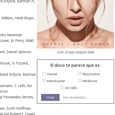
ard Erfjord, Barman H,
Wilkins, Heidi Rojas,
, John Newman
Lowe, Jo Perry, Matt
ard, Daniel Spencer,
Con Crazy stupid love
house, G Tizzard,
El disco te parece que es:
Genial
Muy bueno
Edvard Erfjord, Barman
Interesante
Mediocre
humann, C Leth, Bo
Un rollo
Secon
yl Fernandes-Versini,
Votar
Ver resultados
Lowe, Scott Hoffman
Nicola Roberts, David