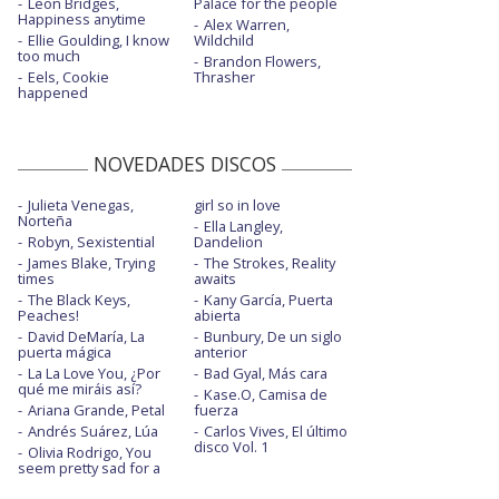
Leon Bridges,
Palace for the people
Happiness anytime
Alex Warren,
Ellie Goulding, I know
Wildchild
too much
Brandon Flowers,
Eels, Cookie
Thrasher
happened
NOVEDADES DISCOS
Julieta Venegas,
girl so in love
Norteña
Ella Langley,
Robyn, Sexistential
Dandelion
James Blake, Trying
The Strokes, Reality
times
awaits
The Black Keys,
Kany García, Puerta
Peaches!
abierta
David DeMaría, La
Bunbury, De un siglo
puerta mágica
anterior
La La Love You, ¿Por
Bad Gyal, Más cara
qué me miráis así?
Kase.O, Camisa de
Ariana Grande, Petal
fuerza
Andrés Suárez, Lúa
Carlos Vives, El último
disco Vol. 1
Olivia Rodrigo, You
seem pretty sad for a