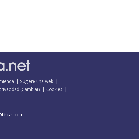
mienda
Sugiere una web
 privacidad
(
Cambiar
)
Cookies
S
0Listas.com