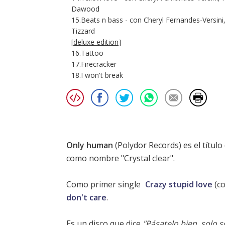
Dawood
15.Beats n bass - con Cheryl Fernandes-Versini
Tizzard
[
deluxe edition
]
16.Tattoo
17.Firecracker
18.I won't break
Only human
(Polydor Records) es el título
como nombre "Crystal clear".
Como primer single
Crazy stupid love
(co
don't care
.
Es un disco que dice
"Pásatelo bien, solo