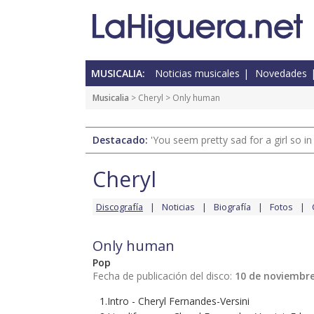
MUSICALIA:
Noticias musicales
Novedades
Musicalia
>
Cheryl
> Only human
Destacado:
'You seem pretty sad for a girl so in
Cheryl
Discografía
Noticias
Biografía
Fotos
Only human
Pop
Fecha de publicación del disco:
10 de noviembre
1.Intro - Cheryl Fernandes-Versini