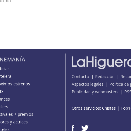
<i> <u>
INEMANÍA
icias
telera
Contacto
Redacción
Reco
óximos estrenos
Aspectos legales
Política de
D
Publicidad y webmasters
RS
ances
ilers
Otros servicios:
Chistes
|
Top1
stivales + premios
ores y actrices
teles