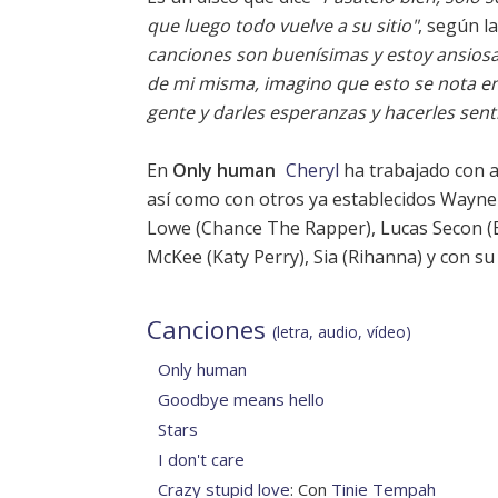
que luego todo vuelve a su sitio"
, según la
canciones son buenísimas y estoy ansiosa
de mi misma, imagino que esto se nota en 
gente y darles esperanzas y hacerles sen
En
Only human
Cheryl
ha trabajado con a
así como con otros ya establecidos Wayne 
Lowe (Chance The Rapper), Lucas Secon (
McKee (
Katy Perry
),
Sia
(
Rihanna
) y con s
Canciones
(letra, audio, vídeo)
Only human
Goodbye means hello
Stars
I don't care
Crazy stupid love
: Con
Tinie Tempah