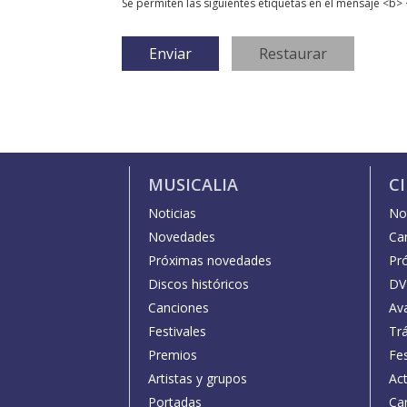
Se permiten las siguientes etiquetas en el mensaje <b> 
MUSICALIA
C
Noticias
Not
Novedades
Car
Próximas novedades
Pr
Discos históricos
DV
Canciones
Av
Festivales
Trá
Premios
Fe
Artistas y grupos
Act
Portadas
Car